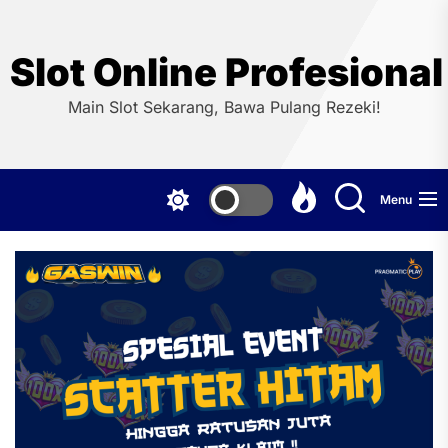
Skip
to
the
Slot Online Profesiona
content
Main Slot Sekarang, Bawa Pulang Rezeki!
Menu