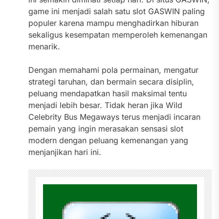
game ini menjadi salah satu slot GASWIN paling
populer karena mampu menghadirkan hiburan
sekaligus kesempatan memperoleh kemenangan
menarik.
Dengan memahami pola permainan, mengatur
strategi taruhan, dan bermain secara disiplin,
peluang mendapatkan hasil maksimal tentu
menjadi lebih besar. Tidak heran jika Wild
Celebrity Bus Megaways terus menjadi incaran
pemain yang ingin merasakan sensasi slot
modern dengan peluang kemenangan yang
menjanjikan hari ini.