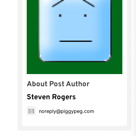
About Post Author
Steven Rogers
noreply@piggypeg.com