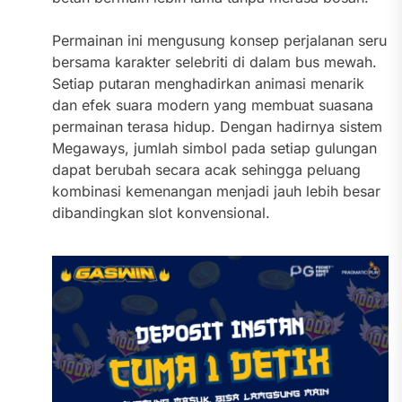
Permainan ini mengusung konsep perjalanan seru
bersama karakter selebriti di dalam bus mewah.
Setiap putaran menghadirkan animasi menarik
dan efek suara modern yang membuat suasana
permainan terasa hidup. Dengan hadirnya sistem
Megaways, jumlah simbol pada setiap gulungan
dapat berubah secara acak sehingga peluang
kombinasi kemenangan menjadi jauh lebih besar
dibandingkan slot konvensional.