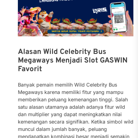
Alasan Wild Celebrity Bus
Megaways Menjadi Slot GASWIN
Favorit
Banyak pemain memilih Wild Celebrity Bus
Megaways karena memiliki fitur yang mampu
memberikan peluang kemenangan tinggi. Salah
satu alasan utamanya adalah adanya fitur wild
dan multiplier yang dapat meningkatkan nilai
kemenangan secara signifikan. Ketika simbol wild
muncul dalam jumlah banyak, peluang
mendapatkan kombinasi besar menjadi semakin