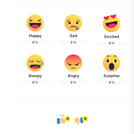
Happy
Sad
Excited
0
%
0
%
0
%
Sleepy
Angry
Surprise
0
%
0
%
0
%
0
0