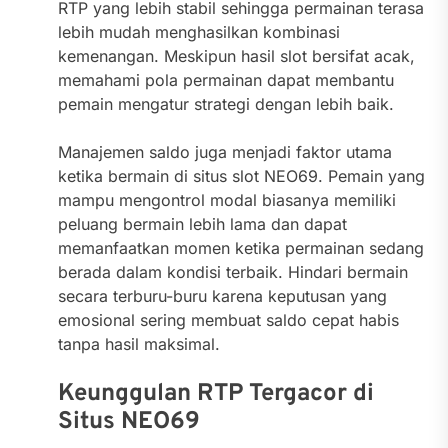
RTP yang lebih stabil sehingga permainan terasa
lebih mudah menghasilkan kombinasi
kemenangan. Meskipun hasil slot bersifat acak,
memahami pola permainan dapat membantu
pemain mengatur strategi dengan lebih baik.
Manajemen saldo juga menjadi faktor utama
ketika bermain di situs slot NEO69. Pemain yang
mampu mengontrol modal biasanya memiliki
peluang bermain lebih lama dan dapat
memanfaatkan momen ketika permainan sedang
berada dalam kondisi terbaik. Hindari bermain
secara terburu-buru karena keputusan yang
emosional sering membuat saldo cepat habis
tanpa hasil maksimal.
Keunggulan RTP Tergacor di
Situs NEO69