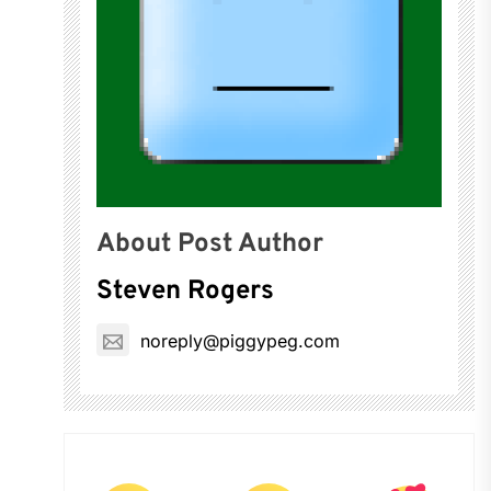
About Post Author
Steven Rogers
noreply@piggypeg.com