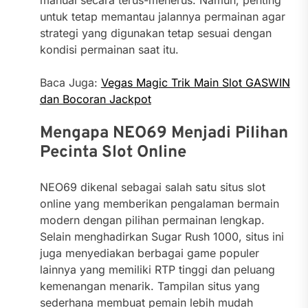
manual secara terus-menerus. Namun, penting
untuk tetap memantau jalannya permainan agar
strategi yang digunakan tetap sesuai dengan
kondisi permainan saat itu.
Baca Juga:
Vegas Magic Trik Main Slot GASWIN
dan Bocoran Jackpot
Mengapa NEO69 Menjadi Pilihan
Pecinta Slot Online
NEO69 dikenal sebagai salah satu situs slot
online yang memberikan pengalaman bermain
modern dengan pilihan permainan lengkap.
Selain menghadirkan Sugar Rush 1000, situs ini
juga menyediakan berbagai game populer
lainnya yang memiliki RTP tinggi dan peluang
kemenangan menarik. Tampilan situs yang
sederhana membuat pemain lebih mudah