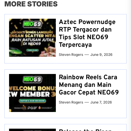
MORE STORIES
Aztec Powernudge
RTP Tergacor dan
Tips Slot NEO69
Terpercaya
Steven Rogers
June 9, 2026
Rainbow Reels Cara
Menang dan Main
Gacor Cepat NEO69
Steven Rogers
June 7, 2026