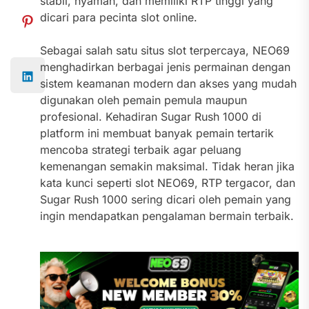
stabil, nyaman, dan memiliki RTP tinggi yang
dicari para pecinta slot online.
Sebagai salah satu situs slot terpercaya, NEO69
menghadirkan berbagai jenis permainan dengan
sistem keamanan modern dan akses yang mudah
digunakan oleh pemain pemula maupun
profesional. Kehadiran Sugar Rush 1000 di
platform ini membuat banyak pemain tertarik
mencoba strategi terbaik agar peluang
kemenangan semakin maksimal. Tidak heran jika
kata kunci seperti slot NEO69, RTP tergacor, dan
Sugar Rush 1000 sering dicari oleh pemain yang
ingin mendapatkan pengalaman bermain terbaik.