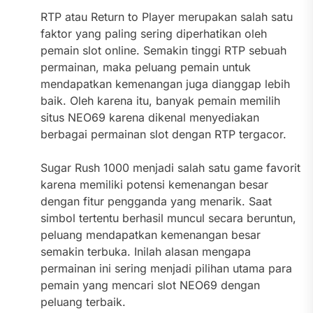
RTP atau Return to Player merupakan salah satu
faktor yang paling sering diperhatikan oleh
pemain slot online. Semakin tinggi RTP sebuah
permainan, maka peluang pemain untuk
mendapatkan kemenangan juga dianggap lebih
baik. Oleh karena itu, banyak pemain memilih
situs NEO69 karena dikenal menyediakan
berbagai permainan slot dengan RTP tergacor.
Sugar Rush 1000 menjadi salah satu game favorit
karena memiliki potensi kemenangan besar
dengan fitur pengganda yang menarik. Saat
simbol tertentu berhasil muncul secara beruntun,
peluang mendapatkan kemenangan besar
semakin terbuka. Inilah alasan mengapa
permainan ini sering menjadi pilihan utama para
pemain yang mencari slot NEO69 dengan
peluang terbaik.