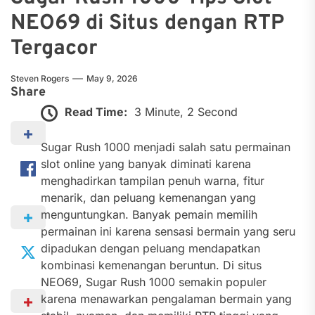
NEO69 di Situs dengan RTP
Tergacor
Steven Rogers
May 9, 2026
Share
Read Time:
3 Minute, 2 Second
Sugar Rush 1000 menjadi salah satu permainan
slot online yang banyak diminati karena
menghadirkan tampilan penuh warna, fitur
menarik, dan peluang kemenangan yang
menguntungkan. Banyak pemain memilih
permainan ini karena sensasi bermain yang seru
dipadukan dengan peluang mendapatkan
kombinasi kemenangan beruntun. Di situs
NEO69, Sugar Rush 1000 semakin populer
karena menawarkan pengalaman bermain yang