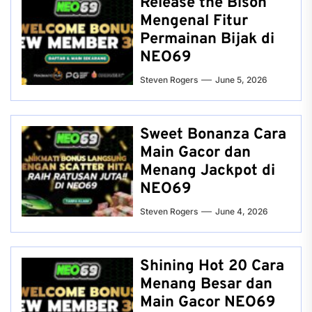
Release the Bison
Mengenal Fitur
Permainan Bijak di
NEO69
Steven Rogers
June 5, 2026
Sweet Bonanza Cara
Main Gacor dan
Menang Jackpot di
NEO69
Steven Rogers
June 4, 2026
Shining Hot 20 Cara
Menang Besar dan
Main Gacor NEO69