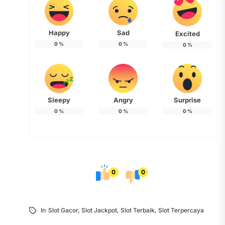
Happy
Sad
Excited
0
%
0
%
0
%
Sleepy
Angry
Surprise
0
%
0
%
0
%
0
0
In
Slot Gacor
,
Slot Jackpot
,
Slot Terbaik
,
Slot Terpercaya