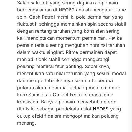
Salah satu trik yang sering digunakan pemain
berpengalaman di NEO69 adalah mengatur ritme
spin. Cash Patrol memiliki pola permainan yang
fluktuatif, sehingga memainkan spin secara stabil
dengan rentang taruhan yang konsisten sering
kali menciptakan momentum permainan. Ketika
pemain terlalu sering mengubah nominal taruhan
dalam waktu singkat. Ritme permainan dapat
menjadi tidak stabil sehingga mengurangi
peluang memicu fitur penting. Sebaliknya,
menentukan satu nilai taruhan yang sesuai modal
dan mempertahankannya selama beberapa
putaran akan membuat peluang memicu mode
Free Spins atau Collect Feature terasa lebih
konsisten. Banyak pemain menyebut metode
ritmis ini sebagai pendekatan slot
NEO69
yang
cukup efektif dalam mengoptimalkan peluang
menang.