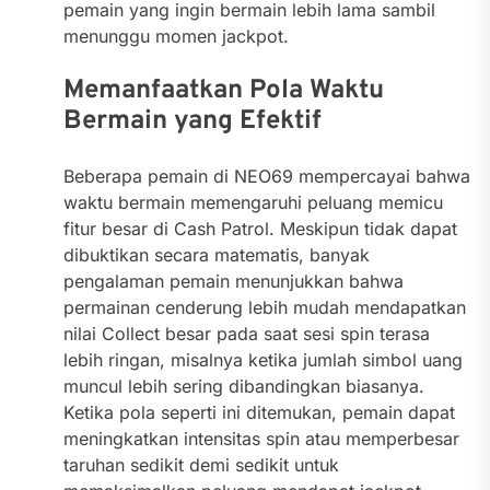
pemain yang ingin bermain lebih lama sambil
menunggu momen jackpot.
Memanfaatkan Pola Waktu
Bermain yang Efektif
Beberapa pemain di NEO69 mempercayai bahwa
waktu bermain memengaruhi peluang memicu
fitur besar di Cash Patrol. Meskipun tidak dapat
dibuktikan secara matematis, banyak
pengalaman pemain menunjukkan bahwa
permainan cenderung lebih mudah mendapatkan
nilai Collect besar pada saat sesi spin terasa
lebih ringan, misalnya ketika jumlah simbol uang
muncul lebih sering dibandingkan biasanya.
Ketika pola seperti ini ditemukan, pemain dapat
meningkatkan intensitas spin atau memperbesar
taruhan sedikit demi sedikit untuk