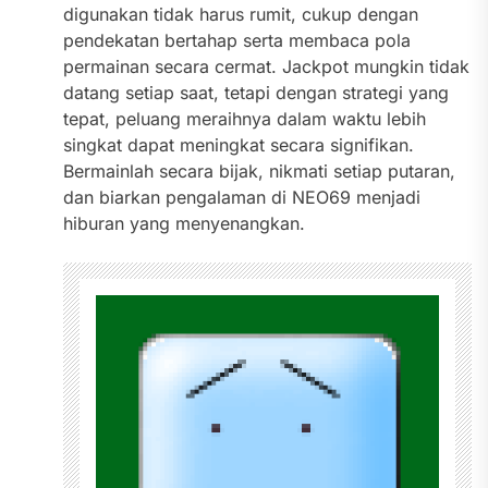
digunakan tidak harus rumit, cukup dengan
pendekatan bertahap serta membaca pola
permainan secara cermat. Jackpot mungkin tidak
datang setiap saat, tetapi dengan strategi yang
tepat, peluang meraihnya dalam waktu lebih
singkat dapat meningkat secara signifikan.
Bermainlah secara bijak, nikmati setiap putaran,
dan biarkan pengalaman di NEO69 menjadi
hiburan yang menyenangkan.