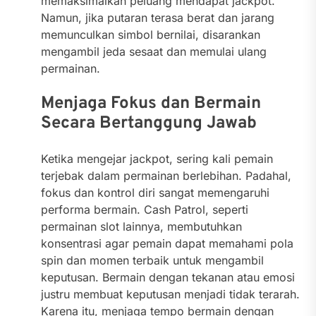
memaksimalkan peluang mendapat jackpot.
Namun, jika putaran terasa berat dan jarang
memunculkan simbol bernilai, disarankan
mengambil jeda sesaat dan memulai ulang
permainan.
Menjaga Fokus dan Bermain
Secara Bertanggung Jawab
Ketika mengejar jackpot, sering kali pemain
terjebak dalam permainan berlebihan. Padahal,
fokus dan kontrol diri sangat memengaruhi
performa bermain. Cash Patrol, seperti
permainan slot lainnya, membutuhkan
konsentrasi agar pemain dapat memahami pola
spin dan momen terbaik untuk mengambil
keputusan. Bermain dengan tekanan atau emosi
justru membuat keputusan menjadi tidak terarah.
Karena itu, menjaga tempo bermain dengan