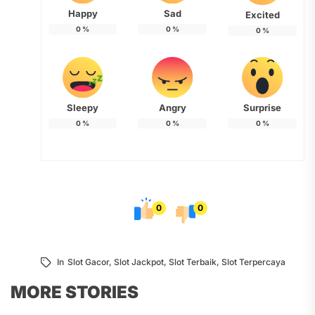
Happy
Sad
Excited
0
%
0
%
0
%
Sleepy
Angry
Surprise
0
%
0
%
0
%
0
0
In
Slot Gacor
,
Slot Jackpot
,
Slot Terbaik
,
Slot Terpercaya
MORE STORIES