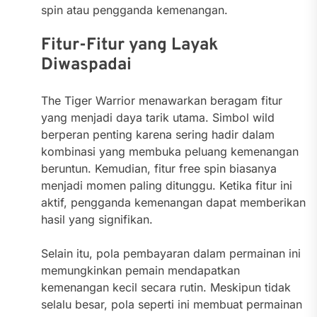
spin atau pengganda kemenangan.
Fitur-Fitur yang Layak
Diwaspadai
The Tiger Warrior menawarkan beragam fitur
yang menjadi daya tarik utama. Simbol wild
berperan penting karena sering hadir dalam
kombinasi yang membuka peluang kemenangan
beruntun. Kemudian, fitur free spin biasanya
menjadi momen paling ditunggu. Ketika fitur ini
aktif, pengganda kemenangan dapat memberikan
hasil yang signifikan.
Selain itu, pola pembayaran dalam permainan ini
memungkinkan pemain mendapatkan
kemenangan kecil secara rutin. Meskipun tidak
selalu besar, pola seperti ini membuat permainan