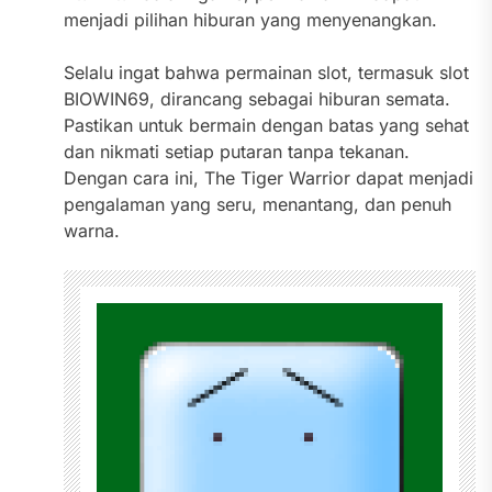
menjadi pilihan hiburan yang menyenangkan.
Selalu ingat bahwa permainan slot, termasuk slot
BIOWIN69, dirancang sebagai hiburan semata.
Pastikan untuk bermain dengan batas yang sehat
dan nikmati setiap putaran tanpa tekanan.
Dengan cara ini, The Tiger Warrior dapat menjadi
pengalaman yang seru, menantang, dan penuh
warna.