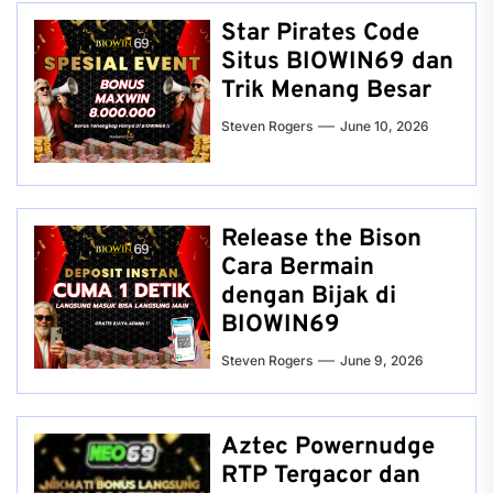
Star Pirates Code
Situs BIOWIN69 dan
Trik Menang Besar
Steven Rogers
June 10, 2026
Release the Bison
Cara Bermain
dengan Bijak di
BIOWIN69
Steven Rogers
June 9, 2026
Aztec Powernudge
RTP Tergacor dan