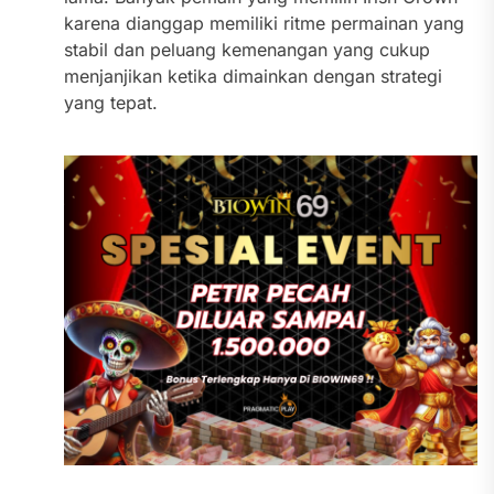
karena dianggap memiliki ritme permainan yang
stabil dan peluang kemenangan yang cukup
menjanjikan ketika dimainkan dengan strategi
yang tepat.