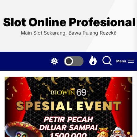
Skip
to
the
Slot Online Profesiona
content
Main Slot Sekarang, Bawa Pulang Rezeki!
Menu