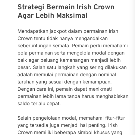
Strategi Bermain Irish Crown
Agar Lebih Maksimal
Mendapatkan jackpot dalam permainan Irish
Crown tentu tidak hanya mengandalkan
keberuntungan semata. Pemain perlu memahami
pola permainan serta mengelola modal dengan
baik agar peluang kemenangan menjadi lebih
besar. Salah satu langkah yang sering dilakukan
adalah memulai permainan dengan nominal
taruhan yang sesuai dengan kemampuan.
Dengan cara ini, pemain dapat menikmati
permainan lebih lama tanpa harus menghabiskan
saldo terlalu cepat.
Selain pengelolaan modal, memahami fitur-fitur
yang tersedia juga menjadi hal penting. Irish
Crown memiliki beberapa simbol khusus yang