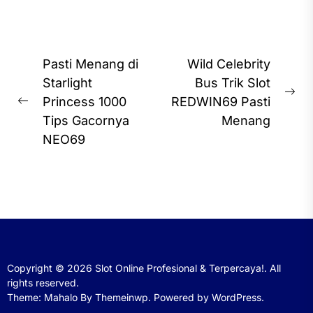
Post
Pasti Menang di
Wild Celebrity
navigation
Starlight
Bus Trik Slot
Ne
Princess 1000
REDWIN69 Pasti
Previous
pos
Tips Gacornya
Menang
post:
NEO69
Copyright © 2026
Slot Online Profesional & Terpercaya!.
All
rights reserved.
Theme: Mahalo By
Themeinwp.
Powered by
WordPress.