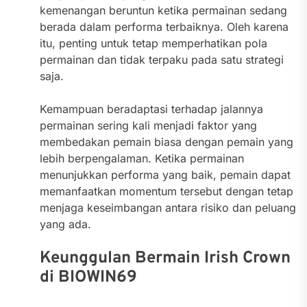
kemenangan beruntun ketika permainan sedang
berada dalam performa terbaiknya. Oleh karena
itu, penting untuk tetap memperhatikan pola
permainan dan tidak terpaku pada satu strategi
saja.
Kemampuan beradaptasi terhadap jalannya
permainan sering kali menjadi faktor yang
membedakan pemain biasa dengan pemain yang
lebih berpengalaman. Ketika permainan
menunjukkan performa yang baik, pemain dapat
memanfaatkan momentum tersebut dengan tetap
menjaga keseimbangan antara risiko dan peluang
yang ada.
Keunggulan Bermain Irish Crown
di BIOWIN69