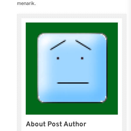
menarik.
About Post Author