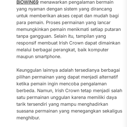
BIOWIN69
menawarkan pengalaman bermain
yang nyaman dengan sistem yang dirancang
untuk memberikan akses cepat dan mudah bagi
para pemain. Proses permainan yang lancar
memungkinkan pemain menikmati setiap putaran
tanpa gangguan. Selain itu, tampilan yang
responsif membuat Irish Crown dapat dimainkan
melalui berbagai perangkat, baik komputer
maupun smartphone.
Keunggulan lainnya adalah tersedianya berbagai
pilihan permainan yang dapat menjadi alternatif
ketika pemain ingin mencoba pengalaman
berbeda. Namun, Irish Crown tetap menjadi salah
satu permainan unggulan karena memiliki daya
tarik tersendiri yang mampu menghadirkan
suasana permainan yang menegangkan sekaligus
menghibur.