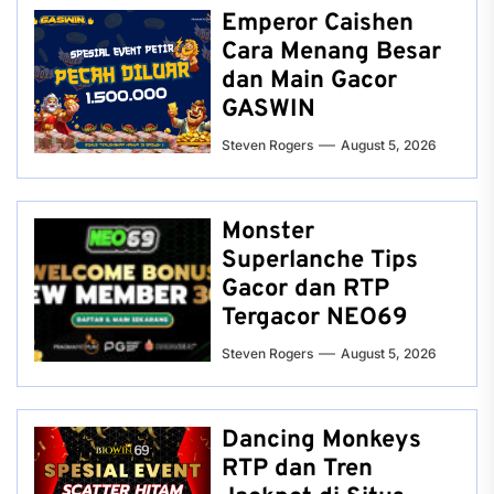
Emperor Caishen
Cara Menang Besar
dan Main Gacor
GASWIN
Steven Rogers
August 5, 2026
Monster
Superlanche Tips
Gacor dan RTP
Tergacor NEO69
Steven Rogers
August 5, 2026
Dancing Monkeys
RTP dan Tren