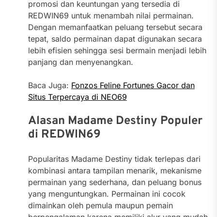
promosi dan keuntungan yang tersedia di
REDWIN69 untuk menambah nilai permainan.
Dengan memanfaatkan peluang tersebut secara
tepat, saldo permainan dapat digunakan secara
lebih efisien sehingga sesi bermain menjadi lebih
panjang dan menyenangkan.
Baca Juga:
Fonzos Feline Fortunes Gacor dan
Situs Terpercaya di NEO69
Alasan Madame Destiny Populer
di REDWIN69
Popularitas Madame Destiny tidak terlepas dari
kombinasi antara tampilan menarik, mekanisme
permainan yang sederhana, dan peluang bonus
yang menguntungkan. Permainan ini cocok
dimainkan oleh pemula maupun pemain