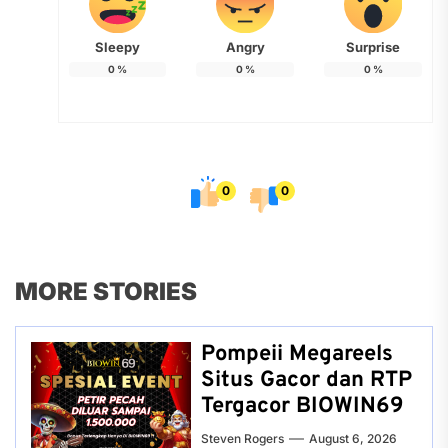
Sleepy
Angry
Surprise
0
%
0
%
0
%
0
0
MORE STORIES
Pompeii Megareels
Situs Gacor dan RTP
Tergacor BIOWIN69
Steven Rogers
August 6, 2026