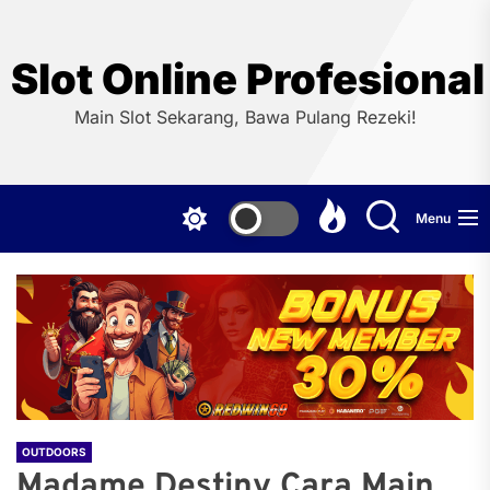
Skip
to
the
Slot Online Profesiona
content
Main Slot Sekarang, Bawa Pulang Rezeki!
Menu
OUTDOORS
Madame Destiny Cara Main