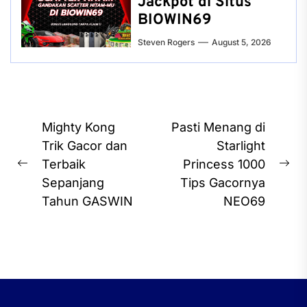
Jackpot di Situs
BIOWIN69
Steven Rogers
August 5, 2026
Post
Mighty Kong
Pasti Menang di
navigation
Trik Gacor dan
Starlight
Terbaik
Princess 1000
Previous
Ne
Sepanjang
Tips Gacornya
post:
pos
Tahun GASWIN
NEO69