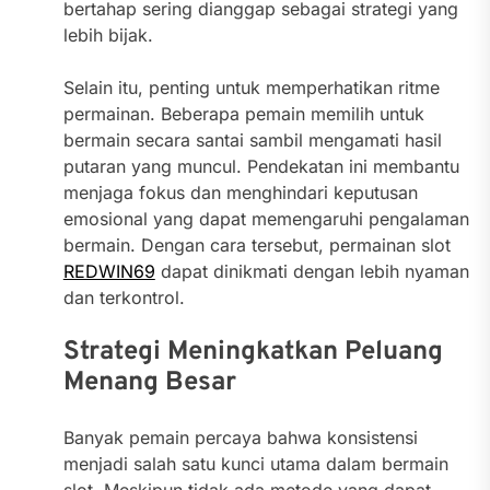
bertahap sering dianggap sebagai strategi yang
lebih bijak.
Selain itu, penting untuk memperhatikan ritme
permainan. Beberapa pemain memilih untuk
bermain secara santai sambil mengamati hasil
putaran yang muncul. Pendekatan ini membantu
menjaga fokus dan menghindari keputusan
emosional yang dapat memengaruhi pengalaman
bermain. Dengan cara tersebut, permainan slot
REDWIN69
dapat dinikmati dengan lebih nyaman
dan terkontrol.
Strategi Meningkatkan Peluang
Menang Besar
Banyak pemain percaya bahwa konsistensi
menjadi salah satu kunci utama dalam bermain