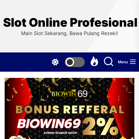
Skip
to
the
Slot Online Profesiona
content
Main Slot Sekarang, Bawa Pulang Rezeki!
Menu