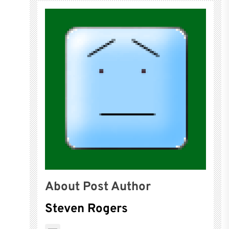
About Post Author
Steven Rogers