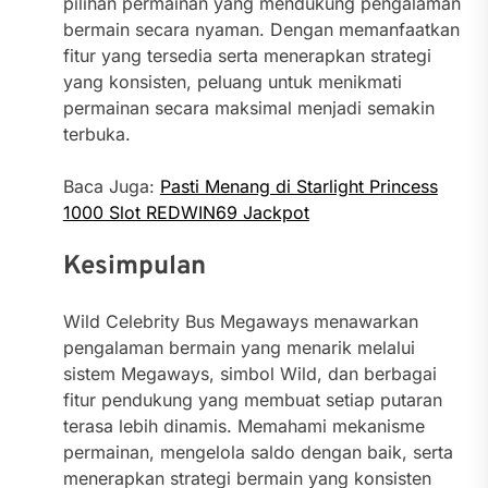
pilihan permainan yang mendukung pengalaman
bermain secara nyaman. Dengan memanfaatkan
fitur yang tersedia serta menerapkan strategi
yang konsisten, peluang untuk menikmati
permainan secara maksimal menjadi semakin
terbuka.
Baca Juga:
Pasti Menang di Starlight Princess
1000 Slot REDWIN69 Jackpot
Kesimpulan
Wild Celebrity Bus Megaways menawarkan
pengalaman bermain yang menarik melalui
sistem Megaways, simbol Wild, dan berbagai
fitur pendukung yang membuat setiap putaran
terasa lebih dinamis. Memahami mekanisme
permainan, mengelola saldo dengan baik, serta
menerapkan strategi bermain yang konsisten