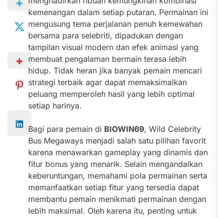
menghadirkan ribuan kemungkinan kombinasi
kemenangan dalam setiap putaran. Permainan ini
mengusung tema perjalanan penuh kemewahan
bersama para selebriti, dipadukan dengan
tampilan visual modern dan efek animasi yang
membuat pengalaman bermain terasa lebih
hidup. Tidak heran jika banyak pemain mencari
strategi terbaik agar dapat memaksimalkan
peluang memperoleh hasil yang lebih optimal
setiap harinya.
Bagi para pemain di
BIOWIN69
, Wild Celebrity
Bus Megaways menjadi salah satu pilihan favorit
karena menawarkan gameplay yang dinamis dan
fitur bonus yang menarik. Selain mengandalkan
keberuntungan, memahami pola permainan serta
memanfaatkan setiap fitur yang tersedia dapat
membantu pemain menikmati permainan dengan
lebih maksimal. Oleh karena itu, penting untuk