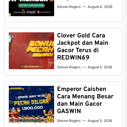
Steven Rogers
August 6, 2026
Clover Gold Cara
Jackpot dan Main
Gacor Terus di
REDWIN69
Steven Rogers
August 5, 2026
Emperor Caishen
Cara Menang Besar
dan Main Gacor
GASWIN
Steven Rogers
August 5, 2026