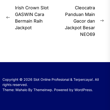
Post
Irish Crown Slot
Cleocatra
navigation
GASWIN Cara
Panduan Main
Previous
Bermain Raih
Gacor dan
Ne
post:
Jackpot
Jackpot Besar
pos
NEO69
Copyright © 2026
Slot Online Profesional & Terpercaya!.
All
rights reserved.
Theme: Mahalo By
Themeinwp.
Powered by
WordPress.