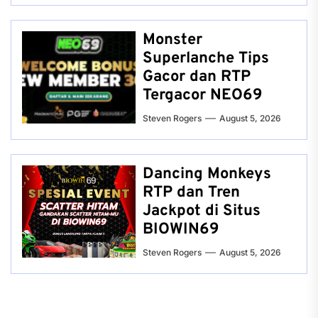
Monster
Superlanche Tips
Gacor dan RTP
Tergacor NEO69
Steven Rogers
August 5, 2026
Dancing Monkeys
RTP dan Tren
Jackpot di Situs
BIOWIN69
Steven Rogers
August 5, 2026