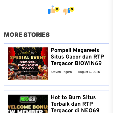
0
0
MORE STORIES
Pompeii Megareels
Situs Gacor dan RTP
Tergacor BIOWIN69
Steven Rogers
August 6, 2026
Hot to Burn Situs
Terbaik dan RTP
Tergacor di NEO69