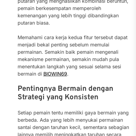
putaran yang menghasilkan kombinasi beruntun,
pemain berkesempatan memperoleh
kemenangan yang lebih tinggi dibandingkan
putaran biasa.
Memahami cara kerja kedua fitur tersebut dapat
menjadi bekal penting sebelum memulai
permainan. Semakin baik pemain mengenali
mekanisme permainan, semakin mudah pula
menentukan langkah yang sesuai selama sesi
bermain di
BIOWIN69
.
Pentingnya Bermain dengan
Strategi yang Konsisten
Setiap pemain tentu memiliki gaya bermain yang
berbeda. Ada yang lebih menyukai permainan
santai dengan taruhan kecil, sementara sebagian
lainnya memilih meningkatkan taruhan secara