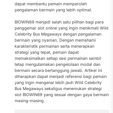
dapat membantu pemain memperoleh
pengalaman bermain yang lebih optimal.
BIOWIN69 menjadi salah satu pilihan bagi para
penggemar slot online yang ingin menikmati Wild
Celebrity Bus Megaways dengan pengalaman
bermain yang nyaman. Dengan memahami
karakteristik permainan serta menerapkan
strategi yang tepat, pemain dapat
memaksimalkan setiap sesi permainan sambil
tetap mengutamakan pengelolaan modal dan
bermain secara bertanggung jawab. Artikel ini
diharapkan dapat menjadi referensi bagi pemain
yang ingin mengenal lebih jauh Wild Celebrity
Bus Megaways sekaligus menemukan strategi
slot BIOWIN69 yang sesuai dengan gaya bermain
masing-masing.