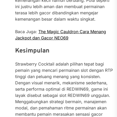
kemenangan kecil namun berulang. Pola seperti
ini justru lebih aman dan membuat permainan
terasa lebih gacor dibandingkan mengejar
kemenangan besar dalam waktu singkat.
Baca Juga:
The Magic Cauldron Cara Menang
Jackpot dan Gacor NEO69
Kesimpulan
Strawberry Cocktail adalah pilihan tepat bagi
pemain yang mencari permainan slot dengan RTP
tinggi dan peluang menang yang konsisten.
Dengan visual menarik, mekanisme sederhana,
serta performa optimal di REDWIN69, game ini
layak disebut sebagai slot REDWIN69 unggulan.
Menggabungkan strategi bermain, manajemen
modal, dan pemahaman ritme permainan akan
membantu pemain merasakan sensasi gacor