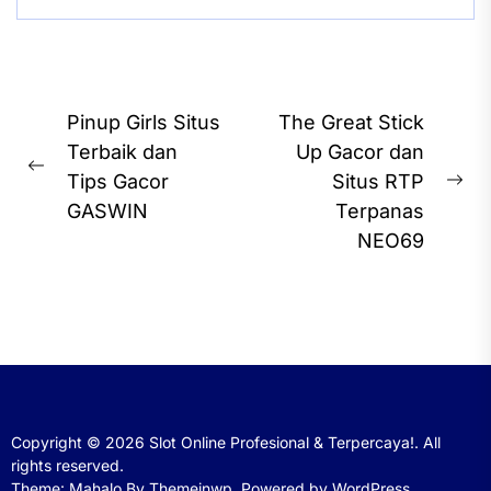
Post
Pinup Girls Situs
The Great Stick
navigation
Terbaik dan
Up Gacor dan
Previous
Tips Gacor
Situs RTP
Ne
post:
GASWIN
Terpanas
pos
NEO69
Copyright © 2026
Slot Online Profesional & Terpercaya!.
All
rights reserved.
Theme: Mahalo By
Themeinwp.
Powered by
WordPress.