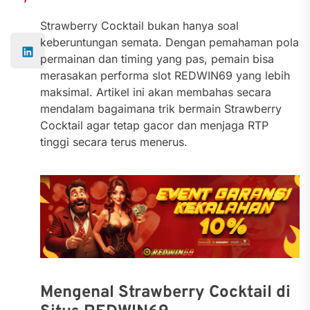
Strawberry Cocktail bukan hanya soal
keberuntungan semata. Dengan pemahaman pola
permainan dan timing yang pas, pemain bisa
merasakan performa slot REDWIN69 yang lebih
maksimal. Artikel ini akan membahas secara
mendalam bagaimana trik bermain Strawberry
Cocktail agar tetap gacor dan menjaga RTP
tinggi secara terus menerus.
Mengenal Strawberry Cocktail di