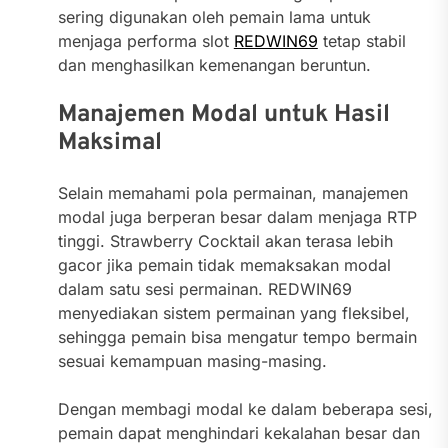
sering digunakan oleh pemain lama untuk
menjaga performa slot
REDWIN69
tetap stabil
dan menghasilkan kemenangan beruntun.
Manajemen Modal untuk Hasil
Maksimal
Selain memahami pola permainan, manajemen
modal juga berperan besar dalam menjaga RTP
tinggi. Strawberry Cocktail akan terasa lebih
gacor jika pemain tidak memaksakan modal
dalam satu sesi permainan. REDWIN69
menyediakan sistem permainan yang fleksibel,
sehingga pemain bisa mengatur tempo bermain
sesuai kemampuan masing-masing.
Dengan membagi modal ke dalam beberapa sesi,
pemain dapat menghindari kekalahan besar dan