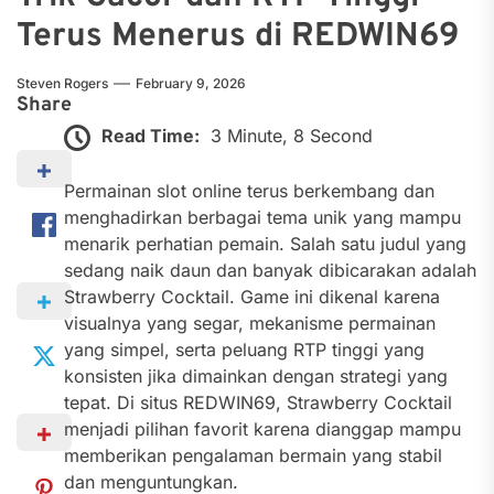
Terus Menerus di REDWIN69
Steven Rogers
February 9, 2026
Share
Read Time:
3 Minute, 8 Second
Permainan slot online terus berkembang dan
menghadirkan berbagai tema unik yang mampu
menarik perhatian pemain. Salah satu judul yang
sedang naik daun dan banyak dibicarakan adalah
Strawberry Cocktail. Game ini dikenal karena
visualnya yang segar, mekanisme permainan
yang simpel, serta peluang RTP tinggi yang
konsisten jika dimainkan dengan strategi yang
tepat. Di situs REDWIN69, Strawberry Cocktail
menjadi pilihan favorit karena dianggap mampu
memberikan pengalaman bermain yang stabil
dan menguntungkan.