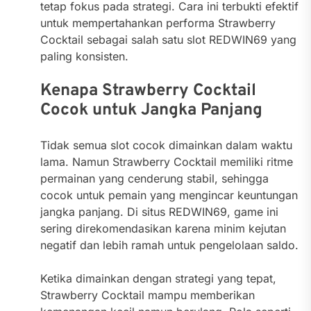
tetap fokus pada strategi. Cara ini terbukti efektif
untuk mempertahankan performa Strawberry
Cocktail sebagai salah satu slot REDWIN69 yang
paling konsisten.
Kenapa Strawberry Cocktail
Cocok untuk Jangka Panjang
Tidak semua slot cocok dimainkan dalam waktu
lama. Namun Strawberry Cocktail memiliki ritme
permainan yang cenderung stabil, sehingga
cocok untuk pemain yang mengincar keuntungan
jangka panjang. Di situs REDWIN69, game ini
sering direkomendasikan karena minim kejutan
negatif dan lebih ramah untuk pengelolaan saldo.
Ketika dimainkan dengan strategi yang tepat,
Strawberry Cocktail mampu memberikan