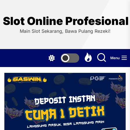
Skip
to
the
Slot Online Profesiona
content
Main Slot Sekarang, Bawa Pulang Rezeki!
Menu