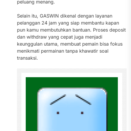
peluang menang.
Selain itu, GASWIN dikenal dengan layanan
pelanggan 24 jam yang siap membantu kapan
pun kamu membutuhkan bantuan. Proses deposit
dan withdraw yang cepat juga menjadi
keunggulan utama, membuat pemain bisa fokus
menikmati permainan tanpa khawatir soal
transaksi.