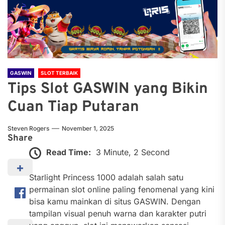
GASWIN
SLOT TERBAIK
Tips Slot GASWIN yang Bikin
Cuan Tiap Putaran
Steven Rogers
November 1, 2025
Share
Read Time:
3 Minute, 2 Second
Starlight Princess 1000 adalah salah satu
permainan slot online paling fenomenal yang kini
bisa kamu mainkan di situs GASWIN. Dengan
tampilan visual penuh warna dan karakter putri