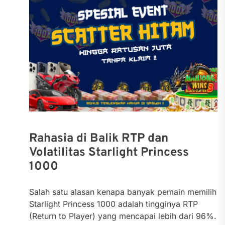
Rahasia di Balik RTP dan
Volatilitas Starlight Princess
1000
Salah satu alasan kenapa banyak pemain memilih
Starlight Princess 1000 adalah tingginya RTP
(Return to Player) yang mencapai lebih dari 96%.