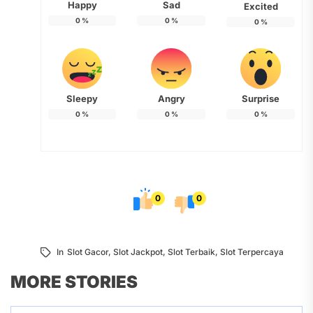
Happy
Sad
Excited
0
%
0
%
0
%
Sleepy
Angry
Surprise
0
%
0
%
0
%
0
0
In
Slot Gacor
,
Slot Jackpot
,
Slot Terbaik
,
Slot Terpercaya
MORE STORIES