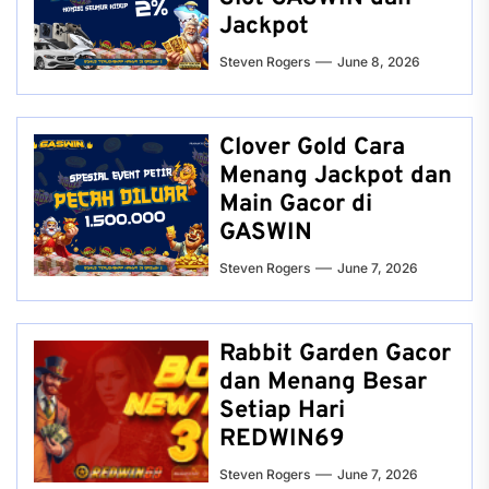
Jackpot
Steven Rogers
June 8, 2026
Clover Gold Cara
Menang Jackpot dan
Main Gacor di
GASWIN
Steven Rogers
June 7, 2026
Rabbit Garden Gacor
dan Menang Besar
Setiap Hari
REDWIN69
Steven Rogers
June 7, 2026