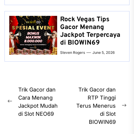
Rock Vegas Tips
Gacor Menang
Jackpot Terpercaya
di BIOWIN69
Steven Rogers
June 5, 2026
Post
Trik Gacor dan
Trik Gacor dan
navigation
Cara Menang
RTP Tinggi
Previous
Jackpot Mudah
Terus Menerus
Ne
post:
di Slot NEO69
di Slot
pos
BIOWIN69