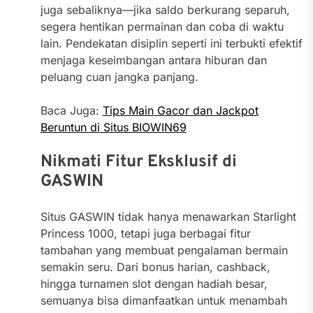
juga sebaliknya—jika saldo berkurang separuh,
segera hentikan permainan dan coba di waktu
lain. Pendekatan disiplin seperti ini terbukti efektif
menjaga keseimbangan antara hiburan dan
peluang cuan jangka panjang.
Baca Juga:
Tips Main Gacor dan Jackpot
Beruntun di Situs BIOWIN69
Nikmati Fitur Eksklusif di
GASWIN
Situs GASWIN tidak hanya menawarkan Starlight
Princess 1000, tetapi juga berbagai fitur
tambahan yang membuat pengalaman bermain
semakin seru. Dari bonus harian, cashback,
hingga turnamen slot dengan hadiah besar,
semuanya bisa dimanfaatkan untuk menambah