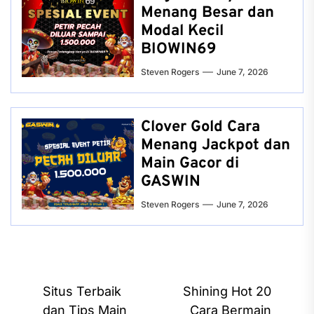
Menang Besar dan
Modal Kecil
BIOWIN69
Steven Rogers
June 7, 2026
Clover Gold Cara
Menang Jackpot dan
Main Gacor di
GASWIN
Steven Rogers
June 7, 2026
Post
Situs Terbaik
Shining Hot 20
dan Tips Main
Cara Bermain