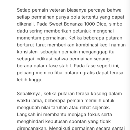
Setiap pemain veteran biasanya percaya bahwa
setiap permainan punya pola tertentu yang dapat
dikenali. Pada Sweet Bonanza 1000 Dice, simbol
dadu sering memberikan petunjuk mengenai
momentum permainan. Ketika beberapa putaran
berturut-turut memberikan kombinasi kecil namun
konsisten, sebagian pemain menganggap itu
sebagai indikasi bahwa permainan sedang
berada dalam fase stabil. Pada fase seperti ini,
peluang memicu fitur putaran gratis dapat terasa
lebih tinggi.
Sebaliknya, ketika putaran terasa kosong dalam
waktu lama, beberapa pemain memilih untuk
mengubah nilai taruhan atau rehat sejenak.
Langkah ini membantu menjaga fokus serta
menghindari keputusan spontan yang tidak
direncanakan. Mengikuti permainan secara santai