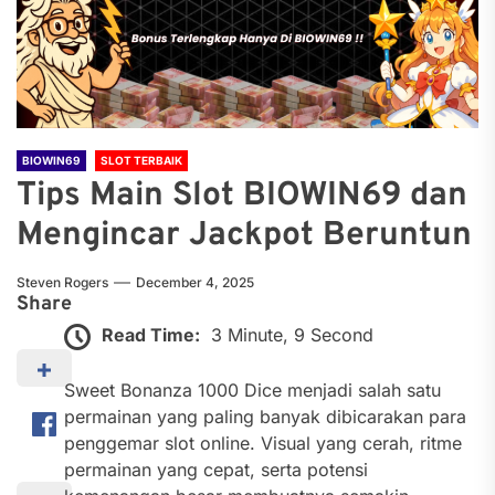
BIOWIN69
SLOT TERBAIK
Tips Main Slot BIOWIN69 dan
Mengincar Jackpot Beruntun
Steven Rogers
December 4, 2025
Share
Read Time:
3 Minute, 9 Second
Sweet Bonanza 1000 Dice menjadi salah satu
permainan yang paling banyak dibicarakan para
penggemar slot online. Visual yang cerah, ritme
permainan yang cepat, serta potensi