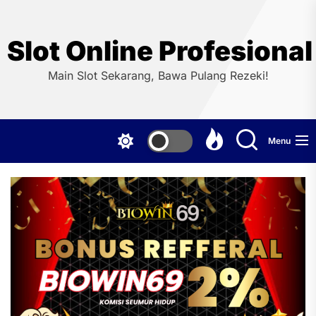
Skip
to
the
Slot Online Profesiona
content
Main Slot Sekarang, Bawa Pulang Rezeki!
Menu