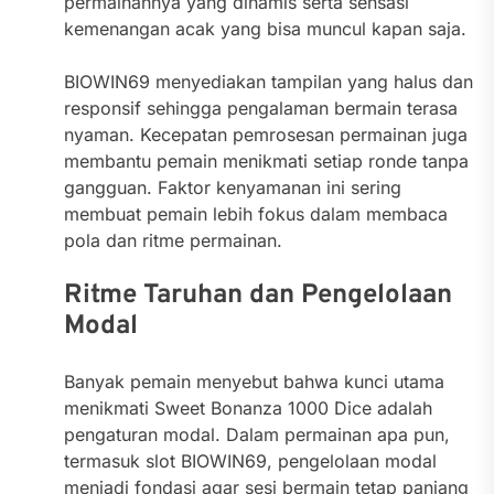
permainannya yang dinamis serta sensasi
kemenangan acak yang bisa muncul kapan saja.
BIOWIN69 menyediakan tampilan yang halus dan
responsif sehingga pengalaman bermain terasa
nyaman. Kecepatan pemrosesan permainan juga
membantu pemain menikmati setiap ronde tanpa
gangguan. Faktor kenyamanan ini sering
membuat pemain lebih fokus dalam membaca
pola dan ritme permainan.
Ritme Taruhan dan Pengelolaan
Modal
Banyak pemain menyebut bahwa kunci utama
menikmati Sweet Bonanza 1000 Dice adalah
pengaturan modal. Dalam permainan apa pun,
termasuk slot BIOWIN69, pengelolaan modal
menjadi fondasi agar sesi bermain tetap panjang