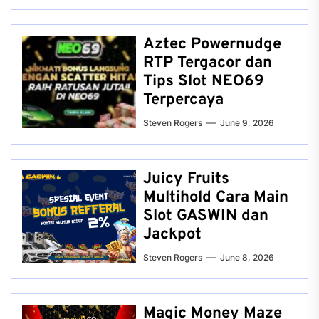
Aztec Powernudge
RTP Tergacor dan
Tips Slot NEO69
Terpercaya
Steven Rogers
June 9, 2026
Juicy Fruits
Multihold Cara Main
Slot GASWIN dan
Jackpot
Steven Rogers
June 8, 2026
Magic Money Maze