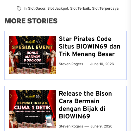
In
Slot Gacor
,
Slot Jackpot
,
Slot Terbaik
,
Slot Terpercaya
MORE STORIES
Star Pirates Code
Situs BIOWIN69 dan
Trik Menang Besar
Steven Rogers
June 10, 2026
Release the Bison
Cara Bermain
dengan Bijak di
BIOWIN69
Steven Rogers
June 9, 2026