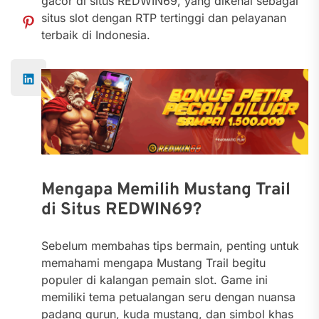
gacor di situs REDWIN69, yang dikenal sebagai
situs slot dengan RTP tertinggi dan pelayanan
terbaik di Indonesia.
Mengapa Memilih Mustang Trail
di Situs REDWIN69?
Sebelum membahas tips bermain, penting untuk
memahami mengapa Mustang Trail begitu
populer di kalangan pemain slot. Game ini
memiliki tema petualangan seru dengan nuansa
padang gurun, kuda mustang, dan simbol khas