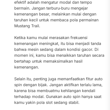
efektif adalah mengatur modal dan tempo
bermain. Jangan terburu-buru mengejar
kemenangan besar, melainkan mulai dengan
taruhan kecil untuk membaca pola permainan
Mustang Trail.
Ketika kamu mulai merasakan frekuensi
kemenangan meningkat, itu bisa menjadi tanda
bahwa mesin sedang dalam kondisi gacor. Di
momen ini, kamu bisa menaikkan taruhan secara
bertahap untuk memaksimalkan hasil
kemenangan.
Selain itu, penting juga memanfaatkan fitur auto
spin dengan bijak. Jangan aktifkan terlalu lama,
karena bisa membuatmu kehilangan kendali
terhadap modal. Gunakan auto spin hanya saat
kamu yakin pola slot sedang stabil.