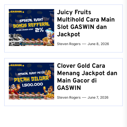
Juicy Fruits
Multihold Cara Main
Slot GASWIN dan
Jackpot
Steven Rogers
June 8, 2026
Clover Gold Cara
Menang Jackpot dan
Main Gacor di
GASWIN
Steven Rogers
June 7, 2026