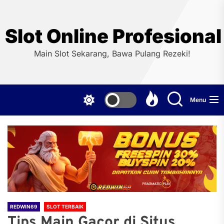
Skip
to
the
Slot Online Profesiona
content
Main Slot Sekarang, Bawa Pulang Rezeki!
Menu
REDWIN69
SLOT TERBAIK
Tips Main Gacor di Situs