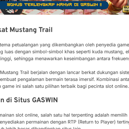
at Mustang Trail
bertema petualangan yang dikembangkan oleh penyedia gam
 luas dengan simbol-simbol khas seperti kuda mustang, elan
 tinggi, sehingga menawarkan keseimbangan antara frekue
ustang Trail berjalan dengan lancar berkat dukungan sistem 
 membuat pengalaman bermain terasa imersif. Kombinasi ant
ame ini salah satu pilihan terbaik bagi pecinta slot online.
n di Situs GASWIN
mainan slot online, salah satu hal terpenting adalah memilih
enyediakan permainan dengan RTP (Return to Player) terting
 lebih besar dibandingkan situs lain.