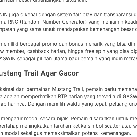
IN juga dikenal dengan sistem fair play dan transparansi 
itma RNG (Random Number Generator) yang menjamin keadil
empatan yang sama untuk mendapatkan kemenangan besar di
 memiliki berbagai promo dan bonus menarik yang bisa di
ew member, cashback harian, hingga free spin yang bisa d
ASWIN sebagai pilihan utama bagi pemain yang ingin meras
ustang Trail Agar Gacor
simal dari permainan Mustang Trail, pemain perlu memaham
ama adalah memperhatikan RTP harian yang tersedia di GASWI
etiap harinya. Dengan memilih waktu yang tepat, peluang u
tuk mengatur modal secara bijak. Pemain disarankan untuk 
ertahap meningkatkan taruhan ketika simbol scatter atau wil
n modal sekaligus memaksimalkan potensi kemenangan.