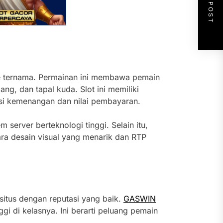
NEXT POST
e ternama. Permainan ini membawa pemain
g, dan tapal kuda. Slot ini memiliki
nsi kemenangan dan nilai pembayaran.
server berteknologi tinggi. Selain itu,
ara desain visual yang menarik dan RTP
 situs dengan reputasi yang baik.
GASWIN
gi di kelasnya. Ini berarti peluang pemain