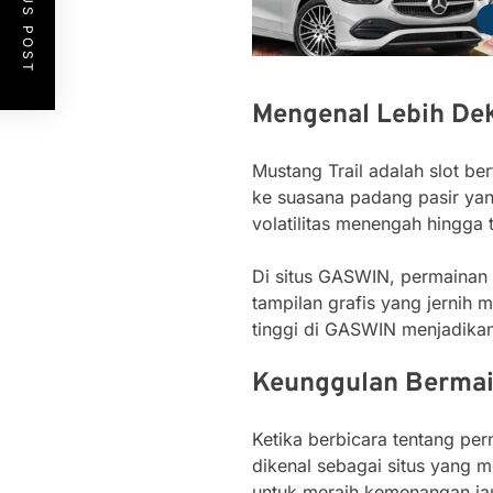
PREVIOUS POST
Mengenal Lebih Dek
Mustang Trail adalah slot 
ke suasana padang pasir yang
volatilitas menengah hingga
Di situs GASWIN, permainan M
tampilan grafis yang jernih
tinggi di GASWIN menjadikan g
Keunggulan Bermai
Ketika berbicara tentang per
dikenal sebagai situs yang m
untuk meraih kemenangan jauh