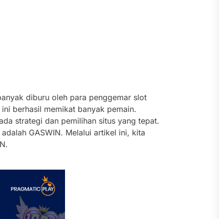
 banyak diburu oleh para penggemar slot
ini berhasil memikat banyak pemain.
da strategi dan pemilihan situs yang tepat.
dalah GASWIN. Melalui artikel ini, kita
N.