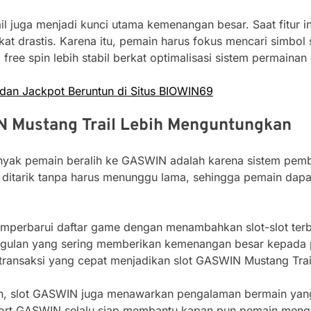
rail juga menjadi kunci utama kemenangan besar. Saat fitur 
kat drastis. Karena itu, pemain harus fokus mencari simbol s
 free spin lebih stabil berkat optimalisasi sistem permainan d
dan Jackpot Beruntun di Situs BIOWIN69
N Mustang Trail Lebih Menguntungkan
anyak pemain beralih ke GASWIN adalah karena sistem pem
ditarik tanpa harus menunggu lama, sehingga pemain dap
emperbarui daftar game dengan menambahkan slot-slot terba
gulan yang sering memberikan kemenangan besar kepada pe
transaksi yang cepat menjadikan slot GASWIN Mustang Trail
nan, slot GASWIN juga menawarkan pengalaman bermain ya
ort GASWIN selalu siap membantu kapan pun pemain menga