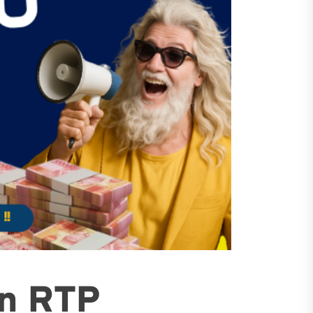
an RTP