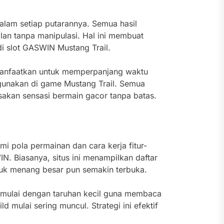
dalam setiap putarannya. Semua hasil
an tanpa manipulasi. Hal ini membuat
 slot GASWIN Mustang Trail.
manfaatkan untuk memperpanjang waktu
igunakan di game Mustang Trail. Semua
akan sensasi bermain gacor tanpa batas.
i pola permainan dan cara kerja fitur-
N. Biasanya, situs ini menampilkan daftar
ntuk menang besar pun semakin terbuka.
memulai dengan taruhan kecil guna membaca
d mulai sering muncul. Strategi ini efektif