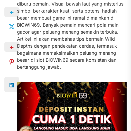
diburu pemain. Visual bawah laut yang misterius,
simbol berkarakter kuat, serta potensi hadiah
besar membuat game ini ramai dimainkan di
BIOWIN69. Banyak pemain mencari pola main
gacor agar peluang menang semakin terbuka.
Artikel ini akan membahas tips bermain Wild
Depths dengan pendekatan cerdas, termasuk
bagaimana memaksimalkan peluang menang
besar di slot BIOWIN69 secara konsisten dan
bertanggung jawab.