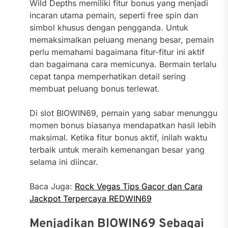
Wild Depths memiliki fitur bonus yang menjadi
incaran utama pemain, seperti free spin dan
simbol khusus dengan pengganda. Untuk
memaksimalkan peluang menang besar, pemain
perlu memahami bagaimana fitur-fitur ini aktif
dan bagaimana cara memicunya. Bermain terlalu
cepat tanpa memperhatikan detail sering
membuat peluang bonus terlewat.
Di slot BIOWIN69, pemain yang sabar menunggu
momen bonus biasanya mendapatkan hasil lebih
maksimal. Ketika fitur bonus aktif, inilah waktu
terbaik untuk meraih kemenangan besar yang
selama ini diincar.
Baca Juga:
Rock Vegas Tips Gacor dan Cara
Jackpot Terpercaya REDWIN69
Menjadikan BIOWIN69 Sebagai