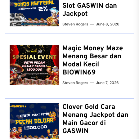
Slot GASWIN dan
Jackpot
Steven Rogers
June 8, 2026
Magic Money Maze
Menang Besar dan
Modal Kecil
BIOWIN69
Steven Rogers
June 7, 2026
Clover Gold Cara
Menang Jackpot dan
Main Gacor di
GASWIN