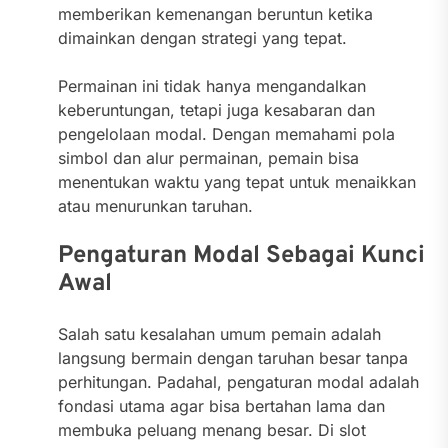
memberikan kemenangan beruntun ketika
dimainkan dengan strategi yang tepat.
Permainan ini tidak hanya mengandalkan
keberuntungan, tetapi juga kesabaran dan
pengelolaan modal. Dengan memahami pola
simbol dan alur permainan, pemain bisa
menentukan waktu yang tepat untuk menaikkan
atau menurunkan taruhan.
Pengaturan Modal Sebagai Kunci
Awal
Salah satu kesalahan umum pemain adalah
langsung bermain dengan taruhan besar tanpa
perhitungan. Padahal, pengaturan modal adalah
fondasi utama agar bisa bertahan lama dan
membuka peluang menang besar. Di slot