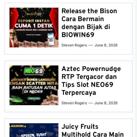
Release the Bison
Cara Bermain
dengan Bijak di
BIOWIN69
Steven Rogers
June 9, 2026
Aztec Powernudge
RTP Tergacor dan
Tips Slot NEO69
Terpercaya
Steven Rogers
June 9, 2026
Juicy Fruits
Multihold Cara Main