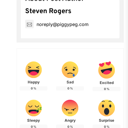
Steven Rogers
noreply@piggypeg.com
Happy
Sad
Excited
0
%
0
%
0
%
Sleepy
Angry
Surprise
0
%
0
%
0
%