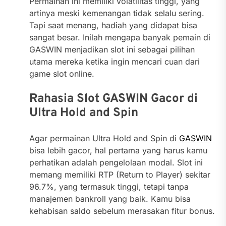
Permainan ini memiliki volatilitas tinggi, yang
artinya meski kemenangan tidak selalu sering.
Tapi saat menang, hadiah yang didapat bisa
sangat besar. Inilah mengapa banyak pemain di
GASWIN menjadikan slot ini sebagai pilihan
utama mereka ketika ingin mencari cuan dari
game slot online.
Rahasia Slot GASWIN Gacor di
Ultra Hold and Spin
Agar permainan Ultra Hold and Spin di
GASWIN
bisa lebih gacor, hal pertama yang harus kamu
perhatikan adalah pengelolaan modal. Slot ini
memang memiliki RTP (Return to Player) sekitar
96.7%, yang termasuk tinggi, tetapi tanpa
manajemen bankroll yang baik. Kamu bisa
kehabisan saldo sebelum merasakan fitur bonus.