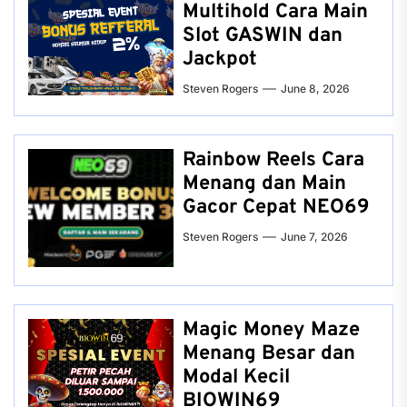
Multihold Cara Main
Slot GASWIN dan
Jackpot
Steven Rogers
June 8, 2026
Rainbow Reels Cara
Menang dan Main
Gacor Cepat NEO69
Steven Rogers
June 7, 2026
Magic Money Maze
Menang Besar dan
Modal Kecil
BIOWIN69