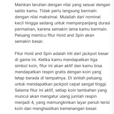
Mainkan taruhan dengan nilai yang sesuai dengan
saldo kamu. Tidak perlu langsung bermain
dengan nilai maksimal. Mulailah dari nominal
kecil hingga sedang untuk memperpanjang durasi
permainan, karena semakin lama kamu bermain.
Peluang memicu fitur Hold and Spin akan
semakin besar.
Fitur Hold and Spin adalah inti dari jackpot besar
di game ini. Ketika kamu mendapatkan tiga
simbol koin, fitur ini akan aktif dan kamu bisa
mendapatkan respin gratis dengan koin yang
tetap berada di tempatnya. Di sinilah peluang
untuk mendapatkan jackpot cepat sangat tinggi.
Selama fitur ini aktif, setiap koin tambahan yang
muncul akan mengatur ulang jumlah respin
menjadi 4, yang memungkinkan layar penuh terisi
koin dan menghasilkan kemenangan besar.