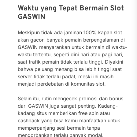
Waktu yang Tepat Bermain Slot
GASWIN
Meskipun tidak ada jaminan 100% kapan slot
akan gacor, banyak pemain berpengalaman di
GASWIN menyarankan untuk bermain di waktu-
waktu tertentu, seperti dini hari atau pagi hari,
saat trafik pemain tidak terlalu tinggi. Diyakini
bahwa peluang menang bisa lebih tinggi saat
server tidak terlalu padat, meski ini masih
menjadi perdebatan di komunitas slot.
Selain itu, rutin mengecek promosi dan bonus
dari GASWIN juga sangat penting. Kadang-
kadang situs memberikan free spin atau
cashback yang bisa kamu manfaatkan untuk
memperpanjang sesi bermain tanpa
mengorbankan terlalu banyak modal.