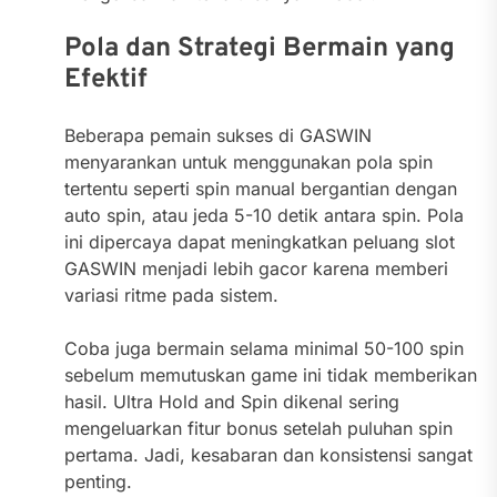
Pola dan Strategi Bermain yang
Efektif
Beberapa pemain sukses di GASWIN
menyarankan untuk menggunakan pola spin
tertentu seperti spin manual bergantian dengan
auto spin, atau jeda 5-10 detik antara spin. Pola
ini dipercaya dapat meningkatkan peluang slot
GASWIN menjadi lebih gacor karena memberi
variasi ritme pada sistem.
Coba juga bermain selama minimal 50-100 spin
sebelum memutuskan game ini tidak memberikan
hasil. Ultra Hold and Spin dikenal sering
mengeluarkan fitur bonus setelah puluhan spin
pertama. Jadi, kesabaran dan konsistensi sangat
penting.