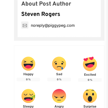
About Post Author
Steven Rogers
noreply@piggypeg.com
Happy
Sad
Excited
0
%
0
%
0
%
Sleepy
Angry
Surprise