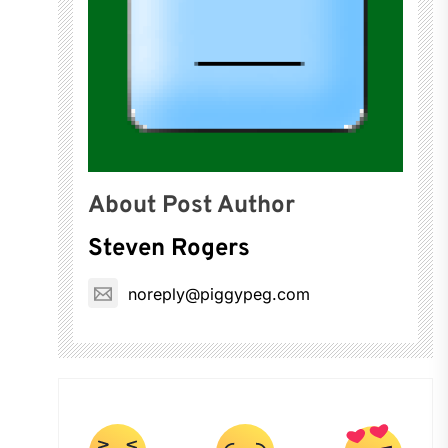
About Post Author
Steven Rogers
noreply@piggypeg.com