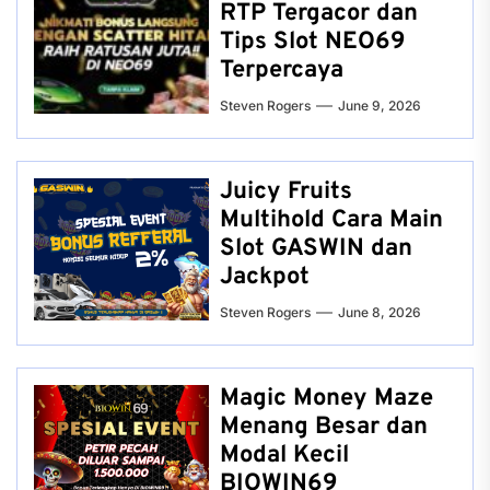
RTP Tergacor dan
Tips Slot NEO69
Terpercaya
Steven Rogers
June 9, 2026
Juicy Fruits
Multihold Cara Main
Slot GASWIN dan
Jackpot
Steven Rogers
June 8, 2026
Magic Money Maze
Menang Besar dan
Modal Kecil
BIOWIN69