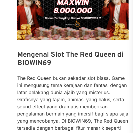
Mengenal Slot The Red Queen di
BIOWIN69
The Red Queen bukan sekadar slot biasa. Game
ini mengusung tema kerajaan dan fantasi dengan
latar belakang dunia ajaib yang misterius.
Grafisnya yang tajam, animasi yang halus, serta
sound effect yang dramatis memberikan
pengalaman bermain yang imersif bagi siapa saja
yang mencobanya. Di BIOWIN69, The Red Queen
tersedia dengan berbagai fitur menarik seperti