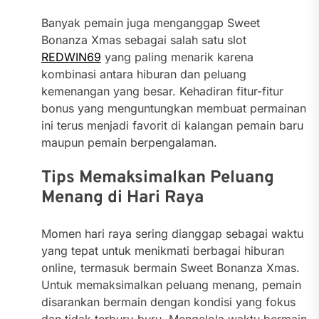
Banyak pemain juga menganggap Sweet
Bonanza Xmas sebagai salah satu slot
REDWIN69
yang paling menarik karena
kombinasi antara hiburan dan peluang
kemenangan yang besar. Kehadiran fitur-fitur
bonus yang menguntungkan membuat permainan
ini terus menjadi favorit di kalangan pemain baru
maupun pemain berpengalaman.
Tips Memaksimalkan Peluang
Menang di Hari Raya
Momen hari raya sering dianggap sebagai waktu
yang tepat untuk menikmati berbagai hiburan
online, termasuk bermain Sweet Bonanza Xmas.
Untuk memaksimalkan peluang menang, pemain
disarankan bermain dengan kondisi yang fokus