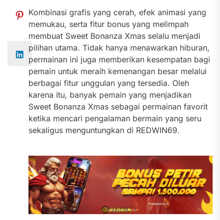
Kombinasi grafis yang cerah, efek animasi yang
memukau, serta fitur bonus yang melimpah
membuat Sweet Bonanza Xmas selalu menjadi
pilihan utama. Tidak hanya menawarkan hiburan,
permainan ini juga memberikan kesempatan bagi
pemain untuk meraih kemenangan besar melalui
berbagai fitur unggulan yang tersedia. Oleh
karena itu, banyak pemain yang menjadikan
Sweet Bonanza Xmas sebagai permainan favorit
ketika mencari pengalaman bermain yang seru
sekaligus menguntungkan di REDWIN69.