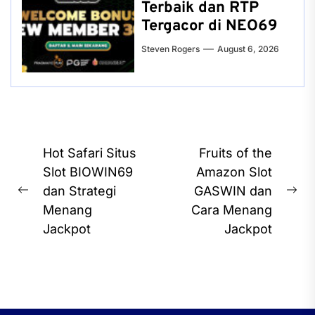
Terbaik dan RTP
Tergacor di NEO69
Steven Rogers
August 6, 2026
Post
Hot Safari Situs
Fruits of the
navigation
Slot BIOWIN69
Amazon Slot
dan Strategi
GASWIN dan
Previous
Ne
Menang
Cara Menang
post:
pos
Jackpot
Jackpot