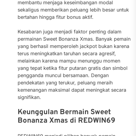
membantu menjaga keseimbangan modal
sekaligus memberikan peluang lebih besar untuk
bertahan hingga fitur bonus aktif.
Kesabaran juga menjadi faktor penting dalam
permainan Sweet Bonanza Xmas. Banyak pemain
yang berhasil memperoleh jackpot bukan karena
terus meningkatkan taruhan secara agresif,
melainkan karena mampu menunggu momen
yang tepat ketika fitur putaran gratis dan simbol
pengganda muncul bersamaan. Dengan
pendekatan yang terukur, peluang meraih
kemenangan maksimal dapat meningkat secara
signifikan.
Keunggulan Bermain Sweet
Bonanza Xmas di REDWIN69