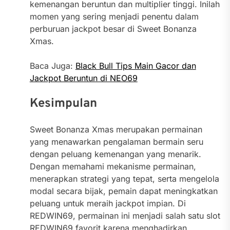
kemenangan beruntun dan multiplier tinggi. Inilah
momen yang sering menjadi penentu dalam
perburuan jackpot besar di Sweet Bonanza
Xmas.
Baca Juga:
Black Bull Tips Main Gacor dan
Jackpot Beruntun di NEO69
Kesimpulan
Sweet Bonanza Xmas merupakan permainan
yang menawarkan pengalaman bermain seru
dengan peluang kemenangan yang menarik.
Dengan memahami mekanisme permainan,
menerapkan strategi yang tepat, serta mengelola
modal secara bijak, pemain dapat meningkatkan
peluang untuk meraih jackpot impian. Di
REDWIN69, permainan ini menjadi salah satu slot
REDWIN69 favorit karena menghadirkan