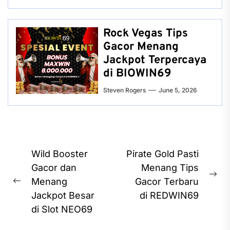
Rock Vegas Tips
Gacor Menang
Jackpot Terpercaya
di BIOWIN69
Steven Rogers
June 5, 2026
Post
Wild Booster
Pirate Gold Pasti
navigation
Gacor dan
Menang Tips
Ne
Menang
Gacor Terbaru
Previous
pos
Jackpot Besar
di REDWIN69
post:
di Slot NEO69