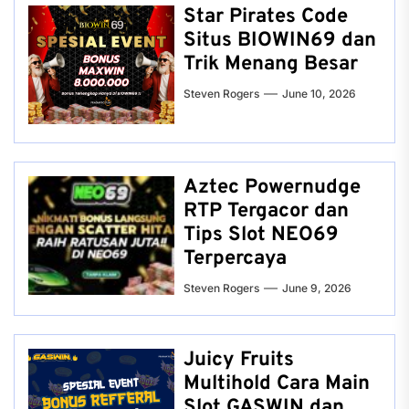
Star Pirates Code
Situs BIOWIN69 dan
Trik Menang Besar
Steven Rogers
June 10, 2026
Aztec Powernudge
RTP Tergacor dan
Tips Slot NEO69
Terpercaya
Steven Rogers
June 9, 2026
Juicy Fruits
Multihold Cara Main
Slot GASWIN dan