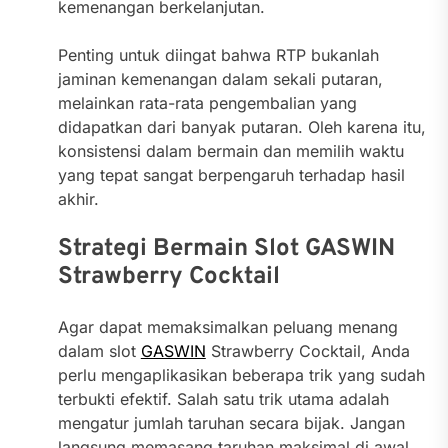
kemenangan berkelanjutan.
Penting untuk diingat bahwa RTP bukanlah
jaminan kemenangan dalam sekali putaran,
melainkan rata-rata pengembalian yang
didapatkan dari banyak putaran. Oleh karena itu,
konsistensi dalam bermain dan memilih waktu
yang tepat sangat berpengaruh terhadap hasil
akhir.
Strategi Bermain Slot GASWIN
Strawberry Cocktail
Agar dapat memaksimalkan peluang menang
dalam slot
GASWIN
Strawberry Cocktail, Anda
perlu mengaplikasikan beberapa trik yang sudah
terbukti efektif. Salah satu trik utama adalah
mengatur jumlah taruhan secara bijak. Jangan
langsung memasang taruhan maksimal di awal