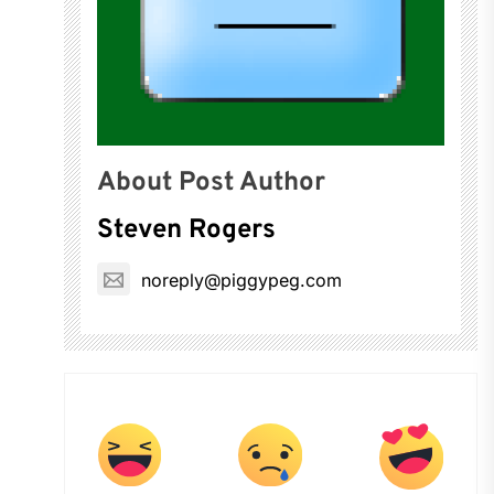
About Post Author
Steven Rogers
noreply@piggypeg.com