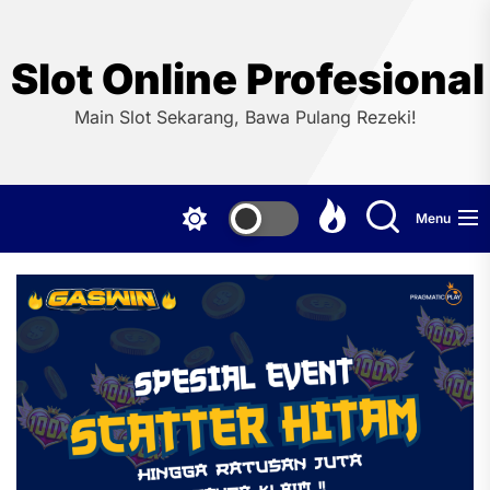
Skip
to
the
Slot Online Profesiona
content
Main Slot Sekarang, Bawa Pulang Rezeki!
Menu