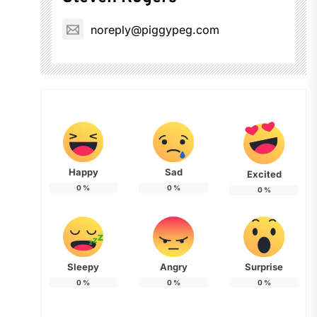
noreply@piggypeg.com
Happy
Sad
Excited
0
%
0
%
0
%
Sleepy
Angry
Surprise
0
%
0
%
0
%