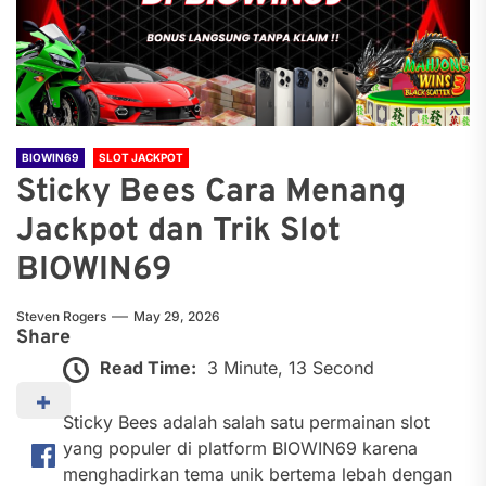
BIOWIN69
SLOT JACKPOT
Sticky Bees Cara Menang
Jackpot dan Trik Slot
BIOWIN69
Steven Rogers
May 29, 2026
Share
Read Time:
3 Minute, 13 Second
Sticky Bees adalah salah satu permainan slot
yang populer di platform BIOWIN69 karena
menghadirkan tema unik bertema lebah dengan