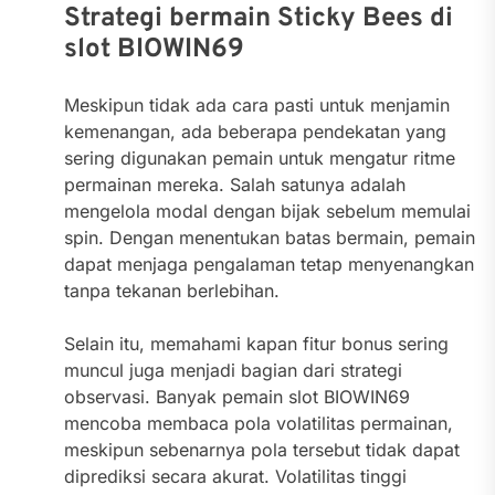
Strategi bermain Sticky Bees di
slot BIOWIN69
Meskipun tidak ada cara pasti untuk menjamin
kemenangan, ada beberapa pendekatan yang
sering digunakan pemain untuk mengatur ritme
permainan mereka. Salah satunya adalah
mengelola modal dengan bijak sebelum memulai
spin. Dengan menentukan batas bermain, pemain
dapat menjaga pengalaman tetap menyenangkan
tanpa tekanan berlebihan.
Selain itu, memahami kapan fitur bonus sering
muncul juga menjadi bagian dari strategi
observasi. Banyak pemain slot BIOWIN69
mencoba membaca pola volatilitas permainan,
meskipun sebenarnya pola tersebut tidak dapat
diprediksi secara akurat. Volatilitas tinggi