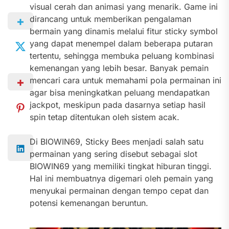
visual cerah dan animasi yang menarik. Game ini
dirancang untuk memberikan pengalaman
bermain yang dinamis melalui fitur sticky symbol
yang dapat menempel dalam beberapa putaran
tertentu, sehingga membuka peluang kombinasi
kemenangan yang lebih besar. Banyak pemain
mencari cara untuk memahami pola permainan ini
agar bisa meningkatkan peluang mendapatkan
jackpot, meskipun pada dasarnya setiap hasil
spin tetap ditentukan oleh sistem acak.
Di BIOWIN69, Sticky Bees menjadi salah satu
permainan yang sering disebut sebagai slot
BIOWIN69 yang memiliki tingkat hiburan tinggi.
Hal ini membuatnya digemari oleh pemain yang
menyukai permainan dengan tempo cepat dan
potensi kemenangan beruntun.