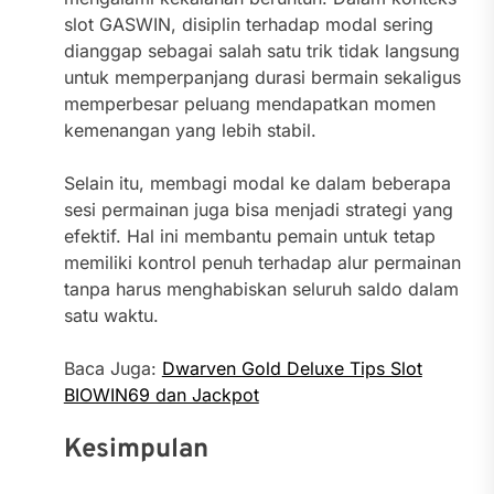
slot GASWIN, disiplin terhadap modal sering
dianggap sebagai salah satu trik tidak langsung
untuk memperpanjang durasi bermain sekaligus
memperbesar peluang mendapatkan momen
kemenangan yang lebih stabil.
Selain itu, membagi modal ke dalam beberapa
sesi permainan juga bisa menjadi strategi yang
efektif. Hal ini membantu pemain untuk tetap
memiliki kontrol penuh terhadap alur permainan
tanpa harus menghabiskan seluruh saldo dalam
satu waktu.
Baca Juga:
Dwarven Gold Deluxe Tips Slot
BIOWIN69 dan Jackpot
Kesimpulan