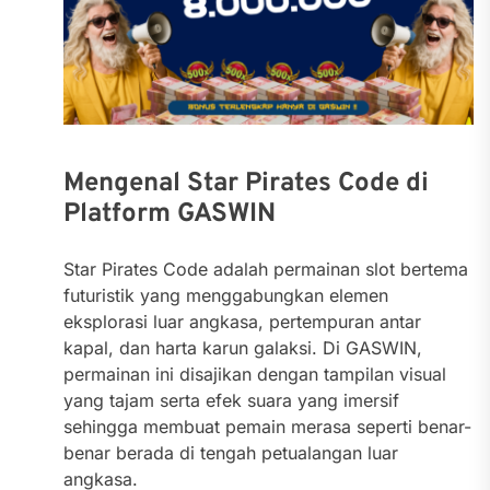
Mengenal Star Pirates Code di
Platform GASWIN
Star Pirates Code adalah permainan slot bertema
futuristik yang menggabungkan elemen
eksplorasi luar angkasa, pertempuran antar
kapal, dan harta karun galaksi. Di GASWIN,
permainan ini disajikan dengan tampilan visual
yang tajam serta efek suara yang imersif
sehingga membuat pemain merasa seperti benar-
benar berada di tengah petualangan luar
angkasa.