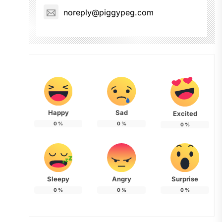
noreply@piggypeg.com
Happy
Sad
Excited
0
%
0
%
0
%
Sleepy
Angry
Surprise
0
%
0
%
0
%