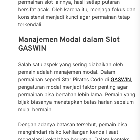
permainan slot lainnya, hasil setiap putaran
bersifat acak. Oleh karena itu, menjaga fokus dan
konsistensi menjadi kunci agar permainan tetap
terkendali.
Manajemen Modal dalam Slot
GASWIN
Salah satu aspek yang sering diabaikan oleh
pemain adalah manajemen modal. Dalam
permainan seperti Star Pirates Code di
GASWIN
,
pengaturan modal menjadi faktor penting agar
permainan bisa bertahan lebih lama. Pemain yang
bijak biasanya menetapkan batas harian sebelum
mulai bermain.
Dengan adanya batasan tersebut, pemain bisa
menghindari risiko kehilangan kendali saat
mengalami kekalahan beruntun. Dalam konteks