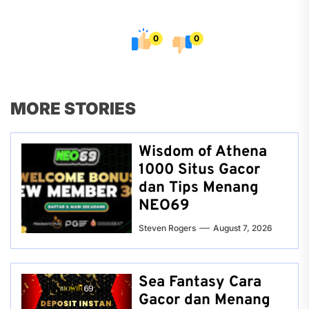
0
0
MORE STORIES
Wisdom of Athena
1000 Situs Gacor
dan Tips Menang
NEO69
Steven Rogers
August 7, 2026
Sea Fantasy Cara
Gacor dan Menang