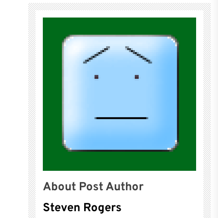
About Post Author
Steven Rogers