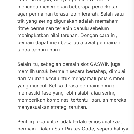
mencoba menerapkan beberapa pendekatan
agar permainan terasa lebih terarah. Salah satu
trik yang sering digunakan adalah memahami
ritme permainan terlebih dahulu sebelum
meningkatkan nilai taruhan. Dengan cara ini,
pemain dapat membaca pola awal permainan
tanpa terburu-buru.
Selain itu, sebagian pemain slot GASWIN juga
memilih untuk bermain secara bertahap, dimulai
dari taruhan kecil untuk mengamati pola simbol
yang muncul. Ketika dirasa permainan mulai
memasuki fase yang lebih stabil atau sering
memberikan kombinasi tertentu, barulah mereka
menyesuaikan strategi taruhan.
Penting juga untuk tidak terlalu emosional saat
bermain. Dalam Star Pirates Code, seperti halnya