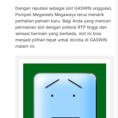
Dengan reputasi sebagai slot GASWIN unggulan,
Pompeii Megareels Megaways terus menarik
perhatian pemain baru. Bagi Anda yang mencari
permainan slot dengan potensi RTP tinggi dan
sensasi bermain yang berbeda, slot ini bisa
menjadi pilihan tepat untuk dicoba di GASWIN
malam ini.