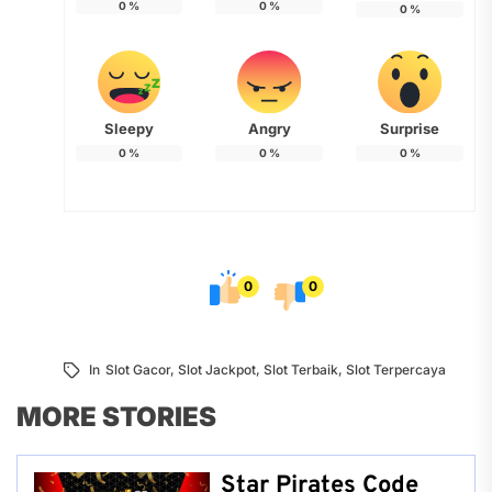
0
%
0
%
0
%
Sleepy
Angry
Surprise
0
%
0
%
0
%
0
0
In
Slot Gacor
,
Slot Jackpot
,
Slot Terbaik
,
Slot Terpercaya
MORE STORIES
Star Pirates Code