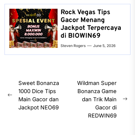
Rock Vegas Tips
Gacor Menang
Jackpot Terpercaya
di BIOWIN69
Steven Rogers
June 5, 2026
Post
Sweet Bonanza
Wildman Super
navigation
1000 Dice Tips
Bonanza Game
Previous
Main Gacor dan
dan Trik Main
Ne
post:
Jackpot NEO69
Gacor di
pos
REDWIN69