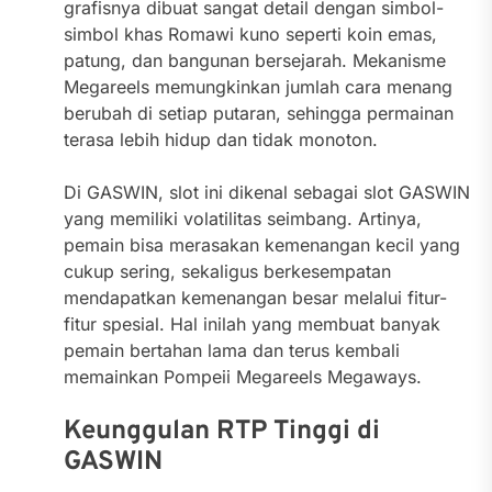
grafisnya dibuat sangat detail dengan simbol-
simbol khas Romawi kuno seperti koin emas,
patung, dan bangunan bersejarah. Mekanisme
Megareels memungkinkan jumlah cara menang
berubah di setiap putaran, sehingga permainan
terasa lebih hidup dan tidak monoton.
Di GASWIN, slot ini dikenal sebagai slot GASWIN
yang memiliki volatilitas seimbang. Artinya,
pemain bisa merasakan kemenangan kecil yang
cukup sering, sekaligus berkesempatan
mendapatkan kemenangan besar melalui fitur-
fitur spesial. Hal inilah yang membuat banyak
pemain bertahan lama dan terus kembali
memainkan Pompeii Megareels Megaways.
Keunggulan RTP Tinggi di
GASWIN