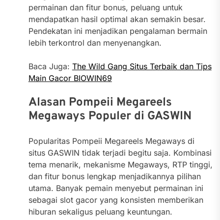
permainan dan fitur bonus, peluang untuk
mendapatkan hasil optimal akan semakin besar.
Pendekatan ini menjadikan pengalaman bermain
lebih terkontrol dan menyenangkan.
Baca Juga:
The Wild Gang Situs Terbaik dan Tips
Main Gacor BIOWIN69
Alasan Pompeii Megareels
Megaways Populer di GASWIN
Popularitas Pompeii Megareels Megaways di
situs GASWIN tidak terjadi begitu saja. Kombinasi
tema menarik, mekanisme Megaways, RTP tinggi,
dan fitur bonus lengkap menjadikannya pilihan
utama. Banyak pemain menyebut permainan ini
sebagai slot gacor yang konsisten memberikan
hiburan sekaligus peluang keuntungan.