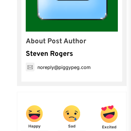
About Post Author
Steven Rogers
noreply@piggypeg.com
Happy
Sad
Excited