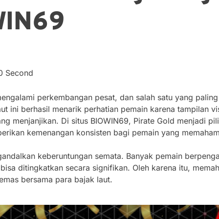
WIN69
10 Second
mengalami perkembangan pesat, dan salah satu yang paling 
t ini berhasil menarik perhatian pemain karena tampilan vi
g menjanjikan. Di situs BIOWIN69, Pirate Gold menjadi pili
erikan kemenangan konsisten bagi pemain yang memahami
ngandalkan keberuntungan semata. Banyak pemain berpeng
isa ditingkatkan secara signifikan. Oleh karena itu, mema
emas bersama para bajak laut.