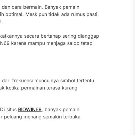
u dan cara bermain. Banyak pemain
 optimal. Meskipun tidak ada rumus pasti,
a.
gkatkannya secara bertahap sering dianggap
OWIN69 karena mampu menjaga saldo tetap
at dari frekuensi munculnya simbol tertentu
nak ketika permainan terasa kurang
Di situs
BIOWIN69
, banyak pemain
 peluang menang semakin terbuka.