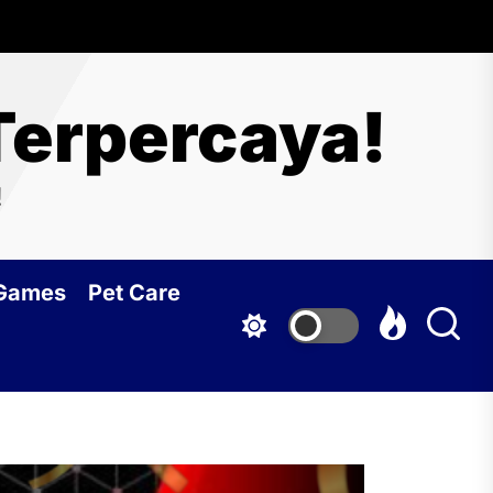
 Terpercaya!
!
 Games
Pet Care