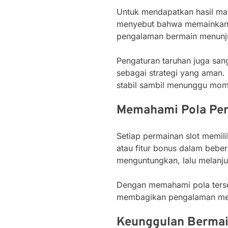
Untuk mendapatkan hasil mak
menyebut bahwa memainkan ga
pengalaman bermain menunju
Pengaturan taruhan juga san
sebagai strategi yang aman.
stabil sambil menunggu mom
Memahami Pola Per
Setiap permainan slot memilik
atau fitur bonus dalam beber
menguntungkan, lalu melanju
Dengan memahami pola terseb
membagikan pengalaman mer
Keunggulan Bermai