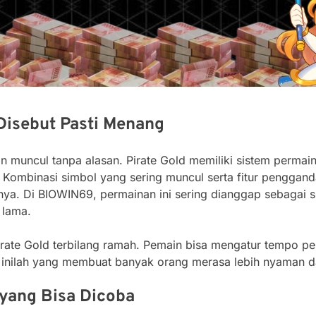
 Disebut Pasti Menang
 muncul tanpa alasan. Pirate Gold memiliki sistem permaina
Kombinasi simbol yang sering muncul serta fitur penggand
innya. Di BIOWIN69, permainan ini sering dianggap sebagai
 lama.
 Pirate Gold terbilang ramah. Pemain bisa mengatur tempo 
 inilah yang membuat banyak orang merasa lebih nyaman d
 yang Bisa Dicoba