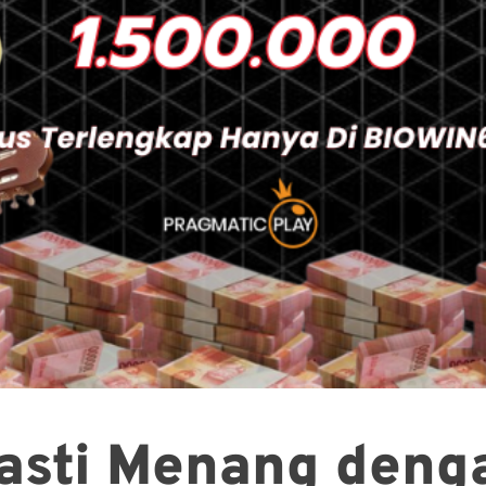
Pasti Menang deng