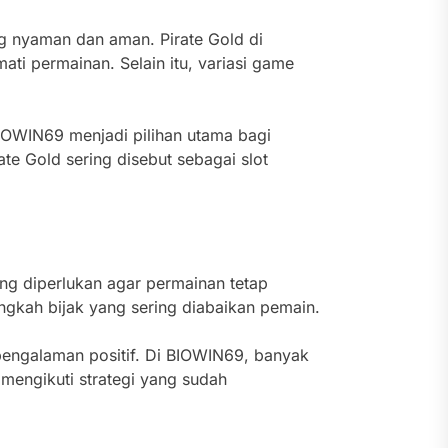
g nyaman dan aman. Pirate Gold di
ti permainan. Selain itu, variasi game
IOWIN69 menjadi pilihan utama bagi
ate Gold sering disebut sebagai slot
ang diperlukan agar permainan tetap
gkah bijak yang sering diabaikan pemain.
 pengalaman positif. Di BIOWIN69, banyak
engikuti strategi yang sudah