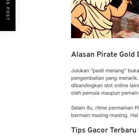
PREVIOUS POST
Alasan Pirate Gold
Julukan “pasti menang” bukan
pengembalian yang menarik. 
dibandingkan slot online la
oleh pemula maupun pemain
Selain itu, ritme permainan
bermain masing-masing. Hal
Tips Gacor Terbaru