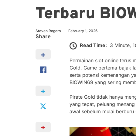
Terbaru BIO
Steven Rogers
February 1, 2026
Share
Read Time:
3 Minute, 
Permainan slot online terus 
Gold. Game bertema bajak lau
serta potensi kemenangan yan
BIOWIN69 yang sering memb
Pirate Gold tidak hanya me
yang tepat, peluang menang b
awal sebelum mulai berburu 