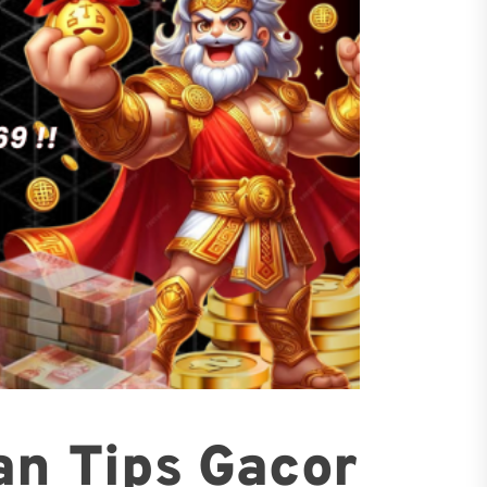
an Tips Gacor