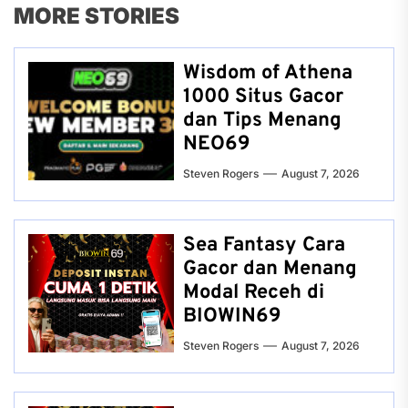
MORE STORIES
Wisdom of Athena
1000 Situs Gacor
dan Tips Menang
NEO69
Steven Rogers
August 7, 2026
Sea Fantasy Cara
Gacor dan Menang
Modal Receh di
BIOWIN69
Steven Rogers
August 7, 2026