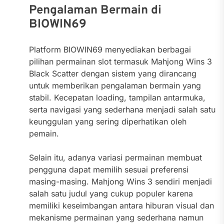
Pengalaman Bermain di
BIOWIN69
Platform BIOWIN69 menyediakan berbagai
pilihan permainan slot termasuk Mahjong Wins 3
Black Scatter dengan sistem yang dirancang
untuk memberikan pengalaman bermain yang
stabil. Kecepatan loading, tampilan antarmuka,
serta navigasi yang sederhana menjadi salah satu
keunggulan yang sering diperhatikan oleh
pemain.
Selain itu, adanya variasi permainan membuat
pengguna dapat memilih sesuai preferensi
masing-masing. Mahjong Wins 3 sendiri menjadi
salah satu judul yang cukup populer karena
memiliki keseimbangan antara hiburan visual dan
mekanisme permainan yang sederhana namun