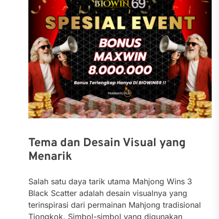
Tema dan Desain Visual yang
Menarik
Salah satu daya tarik utama Mahjong Wins 3
Black Scatter adalah desain visualnya yang
terinspirasi dari permainan Mahjong tradisional
Tiongkok. Simbol-simbol yang digunakan