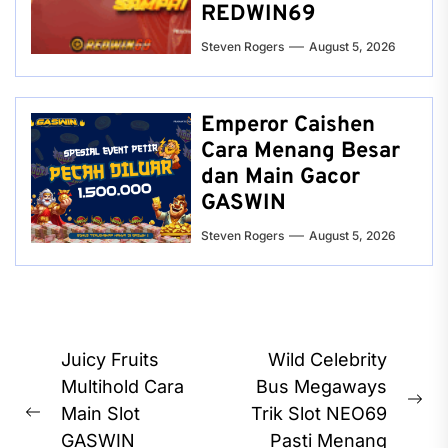
REDWIN69
Steven Rogers
August 5, 2026
Emperor Caishen
Cara Menang Besar
dan Main Gacor
GASWIN
Steven Rogers
August 5, 2026
Post
Juicy Fruits
Wild Celebrity
navigation
Multihold Cara
Bus Megaways
Ne
Main Slot
Trik Slot NEO69
Previous
pos
GASWIN
Pasti Menang