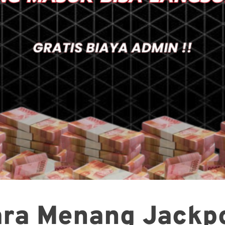
ara Menang Jackp