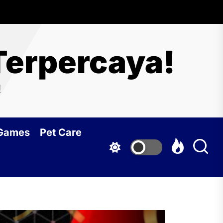
 Terpercaya!
!
 Games
Pet Care