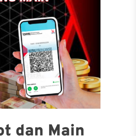
ot dan Main