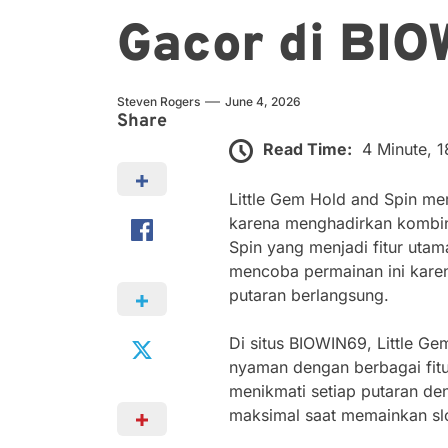
Gacor di BI
Steven Rogers
June 4, 2026
Share
Read Time:
4 Minute, 
Little Gem Hold and Spin me
karena menghadirkan kombin
Spin yang menjadi fitur uta
mencoba permainan ini kare
putaran berlangsung.
Di situs BIOWIN69, Little G
nyaman dengan berbagai fitur
menikmati setiap putaran den
maksimal saat memainkan slot