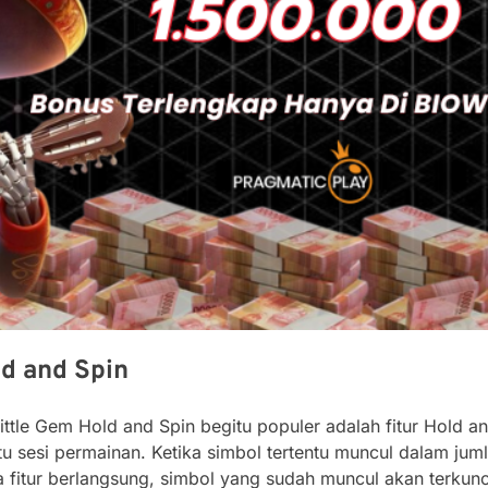
ld and Spin
ittle Gem Hold and Spin begitu populer adalah fitur Hol
 sesi permainan. Ketika simbol tertentu muncul dalam jumla
a fitur berlangsung, simbol yang sudah muncul akan terkunc