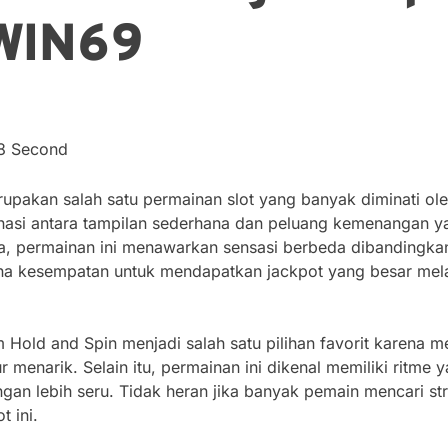
OWIN69
18 Second
rupakan salah satu permainan slot yang banyak diminati o
asi antara tampilan sederhana dan peluang kemenangan 
ma, permainan ini menawarkan sensasi berbeda dibandingkan
na kesempatan untuk mendapatkan jackpot yang besar mela
em Hold and Spin menjadi salah satu pilihan favorit karen
 menarik. Selain itu, permainan ini dikenal memiliki ritme
gan lebih seru. Tidak heran jika banyak pemain mencari str
 ini.