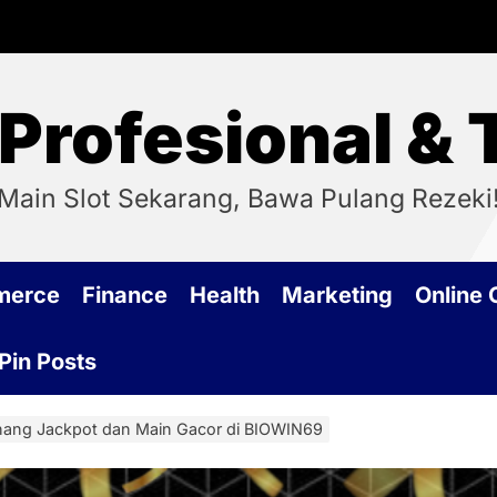
 Profesional &
Main Slot Sekarang, Bawa Pulang Rezeki
merce
Finance
Health
Marketing
Online
Pin Posts
nang Jackpot dan Main Gacor di BIOWIN69