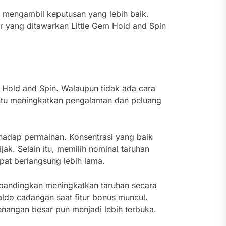
 mengambil keputusan yang lebih baik.
r yang ditawarkan Little Gem Hold and Spin
Hold and Spin. Walaupun tidak ada cara
ntu meningkatkan pengalaman dan peluang
hadap permainan. Konsentrasi yang baik
k. Selain itu, memilih nominal taruhan
at berlangsung lebih lama.
ibandingkan meningkatkan taruhan secara
aldo cadangan saat fitur bonus muncul.
nangan besar pun menjadi lebih terbuka.