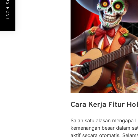
PREVIOUS POST
Cara Kerja Fitur Ho
Salah satu alasan mengapa L
kemenangan besar dalam satu
aktif secara otomatis. Selam