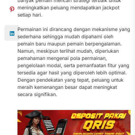
banyak pemain mencari strategi terbaik untuk
meningkatkan peluang mendapatkan jackpot
setiap hari.
Permainan ini dirancang dengan mekanisme yang
sederhana sehingga mudah dipahami oleh
pemain baru maupun pemain berpengalaman.
Namun, meskipun terlihat mudah, diperlukan
pemahaman mengenai pola permainan,
pengelolaan modal, serta pemanfaatan fitur yang
tersedia agar hasil yang diperoleh lebih optimal.
Dengan pendekatan yang tepat, peluang untuk
meraih kemenangan besar dapat meningkat
secara signifikan.