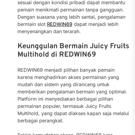
sesuai dengan kondisi pribadi dapat membantu
pemain menikmati permainan tanpa gangguan.
Dengan suasana yang lebih santai, pengalaman
bermain slot
REDWIN69
dapat menjadi lebih
menyenangkan dan terarah.
Keunggulan Bermain Juicy Fruits
Multihold di REDWIN69
REDWIN69 menjadi pilihan banyak pemain
karena menghadirkan akses permainan yang
mudah dan sistem yang dirancang untuk
memberikan pengalaman bermain yang optimal.
Platform ini menyediakan berbagai pilihan
permainan populer, termasuk Juicy Fruits
Multihold, yang dapat diakses kapan saja melalui
berbagai perangkat.