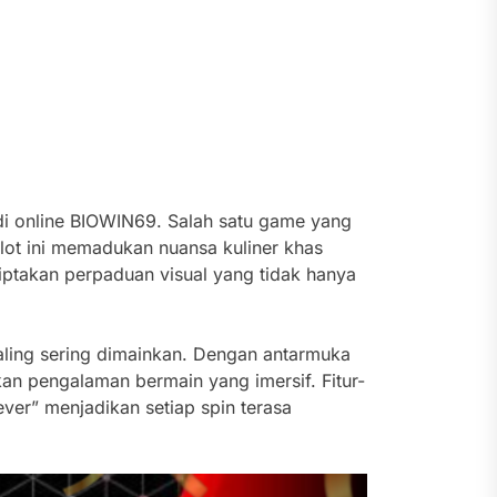
udi online BIOWIN69. Salah satu game yang
lot ini memadukan nuansa kuliner khas
takan perpaduan visual yang tidak hanya
aling sering dimainkan. Dengan antarmuka
an pengalaman bermain yang imersif. Fitur-
ever” menjadikan setiap spin terasa