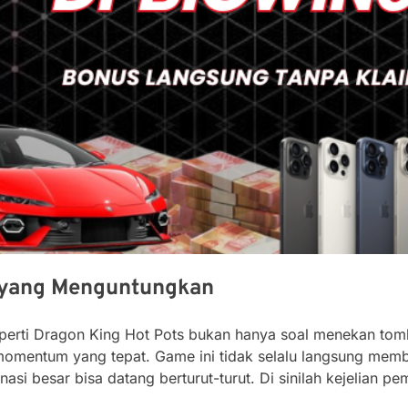
t yang Menguntungkan
perti Dragon King Hot Pots bukan hanya soal menekan tomb
mentum yang tepat. Game ini tidak selalu langsung memba
i besar bisa datang berturut-turut. Di sinilah kejelian pe