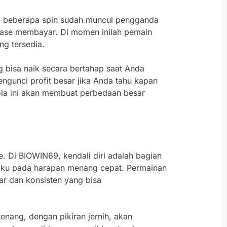
am beberapa spin sudah muncul pengganda
 fase membayar. Di momen inilah pemain
g tersedia.
g bisa naik secara bertahap saat Anda
ngunci profit besar jika Anda tahu kapan
la ini akan membuat perbedaan besar
e. Di BIOWIN69, kendali diri adalah bagian
rpaku pada harapan menang cepat. Permainan
ar dan konsisten yang bisa
tenang, dengan pikiran jernih, akan