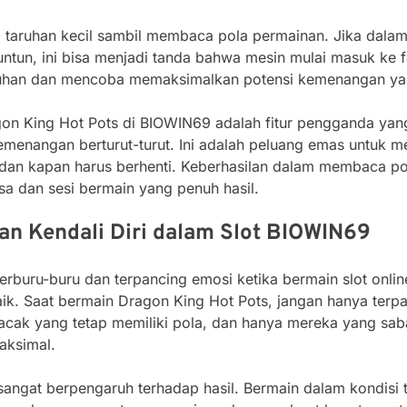
i taruhan kecil sambil membaca pola permainan. Jika dal
untun, ini bisa menjadi tanda bahwa mesin mulai masuk ke
ruhan dan mencoba memaksimalkan potensi kemenangan yan
agon King Hot Pots di BIOWIN69 adalah fitur pengganda yan
menangan berturut-turut. Ini adalah peluang emas untuk me
dan kapan harus berhenti. Keberhasilan dalam membaca po
sa dan sesi bermain yang penuh hasil.
an Kendali Diri dalam Slot BIOWIN69
erburu-buru dan terpancing emosi ketika bermain slot onlin
baik. Saat bermain Dragon King Hot Pots, jangan hanya te
 acak yang tetap memiliki pola, dan hanya mereka yang sab
ksimal.
 sangat berpengaruh terhadap hasil. Bermain dalam kondisi 