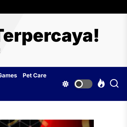
 Terpercaya!
!
 Games
Pet Care