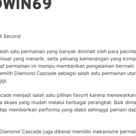
EDWIN69
19 Second
ah satu permainan yang banyak diminati oleh para pecinta
isual yang menarik, serta peluang kemenangan yang kompe
at permainan ini mampu memberikan pengalaman bermain 
emilih Diamond Cascade sebagai salah satu permainan utam
gi.
cade menjadi salah satu pilihan favorit karena menawark
rta akses yang mudah melalui berbagai perangkat. Baik di
etap memberikan performa yang stabil sehingga pemain dap
 Diamond Cascade juga dikenal memiliki mekanisme perma