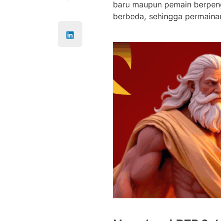
baru maupun pemain berpeng
berbeda, sehingga permainan