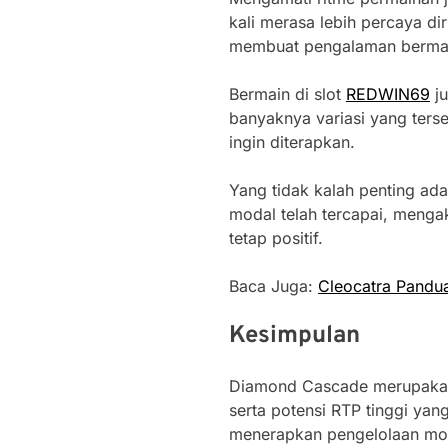
kali merasa lebih percaya di
membuat pengalaman bermain 
Bermain di slot
REDWIN69
ju
banyaknya variasi yang ters
ingin diterapkan.
Yang tidak kalah penting ada
modal telah tercapai, menga
tetap positif.
Baca Juga:
Cleocatra Pandu
Kesimpulan
Diamond Cascade merupakan
serta potensi RTP tinggi ya
menerapkan pengelolaan mod