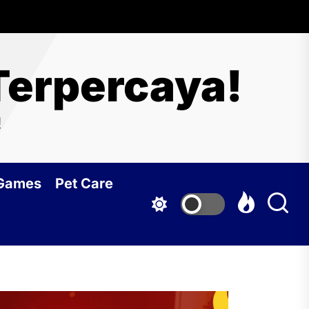
 Terpercaya!
!
 Games
Pet Care