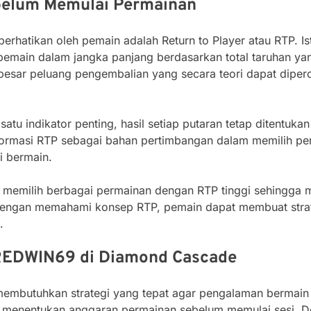
elum Memulai Permainan
iperhatikan oleh pemain adalah Return to Player atau RTP. I
main dalam jangka panjang berdasarkan total taruhan yang
besar peluang pengembalian yang secara teori dapat diper
atu indikator penting, hasil setiap putaran tetap ditentukan
ormasi RTP sebagai bahan pertimbangan dalam memilih pe
i bermain.
emilih berbagai permainan dengan RTP tinggi sehingga memi
Dengan memahami konsep RTP, pemain dapat membuat strate
.
 REDWIN69 di Diamond Cascade
butuhkan strategi yang tepat agar pengalaman bermain me
h menentukan anggaran permainan sebelum memulai sesi. 