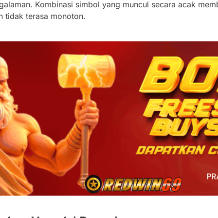
alaman. Kombinasi simbol yang muncul secara acak membu
 tidak terasa monoton.