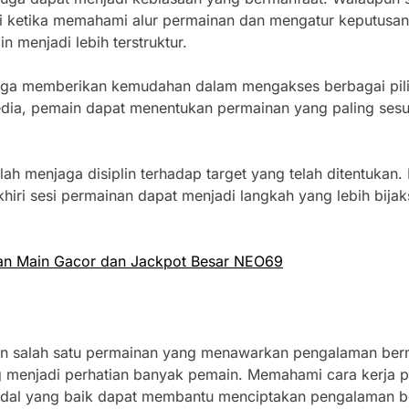
ri ketika memahami alur permainan dan mengatur keputusan 
menjadi lebih terstruktur.
ga memberikan kemudahan dalam mengakses berbagai pili
edia, pemain dapat menentukan permainan yang paling sesua
lah menjaga disiplin terhadap target yang telah ditentuka
khiri sesi permainan dapat menjadi langkah yang lebih bi
an Main Gacor dan Jackpot Besar NEO69
 salah satu permainan yang menawarkan pengalaman berm
ng menjadi perhatian banyak pemain. Memahami cara kerja 
al yang baik dapat membantu menciptakan pengalaman ber